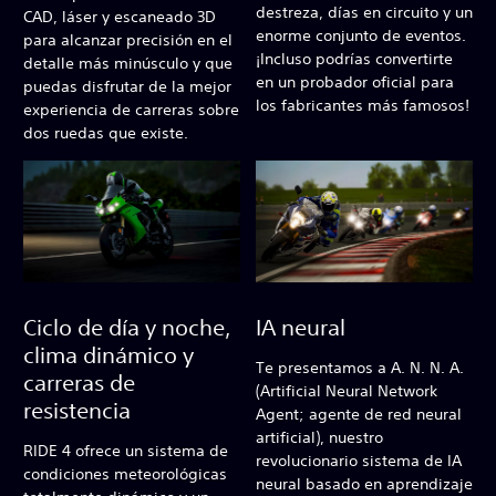
destreza, días en circuito y un
CAD, láser y escaneado 3D
enorme conjunto de eventos.
para alcanzar precisión en el
¡Incluso podrías convertirte
detalle más minúsculo y que
en un probador oficial para
puedas disfrutar de la mejor
los fabricantes más famosos!
experiencia de carreras sobre
dos ruedas que existe.
Ciclo de día y noche,
IA neural
clima dinámico y
Te presentamos a A. N. N. A.
carreras de
(Artificial Neural Network
resistencia
Agent; agente de red neural
artificial), nuestro
RIDE 4 ofrece un sistema de
revolucionario sistema de IA
condiciones meteorológicas
neural basado en aprendizaje