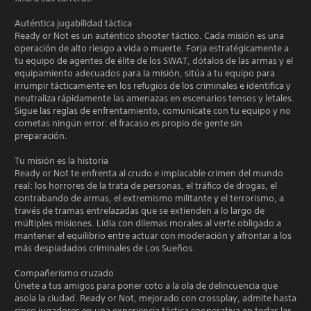
Auténtica jugabilidad táctica
Ready or Not es un auténtico shooter táctico. Cada misión es una
operación de alto riesgo a vida o muerte. Forja estratégicamente a
tu equipo de agentes de élite de los SWAT, dótalos de las armas y el
equipamiento adecuados para la misión, sitúa a tu equipo para
irrumpir tácticamente en los refugios de los criminales e identifica y
neutraliza rápidamente las amenazas en escenarios tensos y letales.
Sigue las reglas de enfrentamiento, comunícate con tu equipo y no
cometas ningún error: el fracaso es propio de gente sin
preparación.
Tu misión es la historia
Ready or Not te enfrenta al crudo e implacable crimen del mundo
real: los horrores de la trata de personas, el tráfico de drogas, el
contrabando de armas, el extremismo militante y el terrorismo, a
través de tramas entrelazadas que se extienden a lo largo de
múltiples misiones. Lidia con dilemas morales al verte obligado a
mantener el equilibrio entre actuar con moderación y afrontar a los
más despiadados criminales de Los Sueños.
Compañerismo cruzado
Únete a tus amigos para poner coto a la ola de delincuencia que
asola la ciudad. Ready or Not, mejorado con crossplay, admite hasta
cinco jugadores en una experiencia táctica cooperativa en todas las