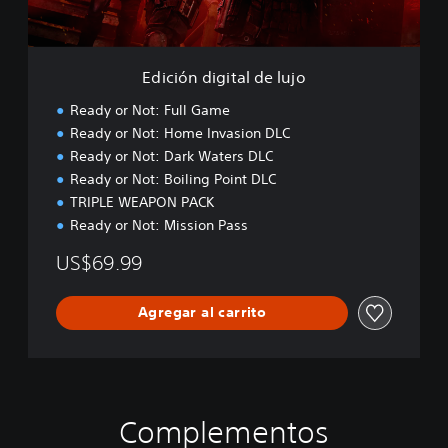
g
i
t
a
Edición digital de lujo
l
d
Ready or Not: Full Game
e
Ready or Not: Home Invasion DLC
l
Ready or Not: Dark Waters DLC
u
j
Ready or Not: Boiling Point DLC
o
TRIPLE WEAPON PACK
Ready or Not: Mission Pass
US$69.99
Agregar al carrito
Complementos