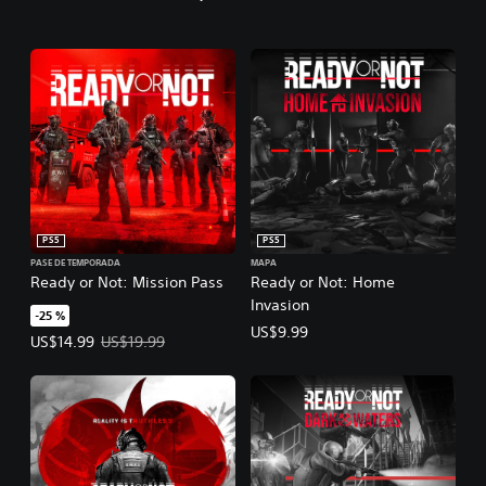
PS5
PS5
PASE DE TEMPORADA
MAPA
Ready or Not: Mission Pass
Ready or Not: Home
Invasion
-25 %
US$9.99
Precio de la oferta: US$14.99. Precio original: US$19.99.
US$14.99
US$19.99