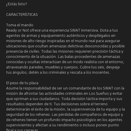
¿Estás listo?
CARACTERÍSTICAS
Toma el mando
Ready or Not ofrece una experiencia SWAT inmersiva. Dota a tus
agentes de armas y equipamiento auténticos y despliégalos en
misiones de alto riesgo inspiradas en el mundo real para asegurar
ubicaciones que ocultan amenazas delictivas desconocidas y posible
presencia de civiles. Todas las misiones requieren precisión táctica y
conocimiento de la situación. Las balas procedentes de amenazas
conocidas y ocultas interactúan de un modo realista con el entorno,
atravesando paredes, muebles y cuerpos. Cubre tus seis, despeja
tus ángulos, detén a los criminales y rescata a los inocentes.
El peso de tu placa
Asume la responsabilidad de ser un comandante de los SWAT con la
misión de afrontar las actividades criminales en Los Sueños y evitar
que opriman a sus ciudadanos. Toda decisión táctica importa y sus
resultados dependen de ti. Tus decisiones sobre el terreno
determinarán el éxito de la misión, la supervivencia de tu equipo y la
seguridad de los rehenes. Las pérdidas de compañeros de equipo y
de rehenes tienen un profundo impacto psicológico en los agentes
supervivientes y afectan a su rendimiento o incluso ponen punto
final a sus carreras.