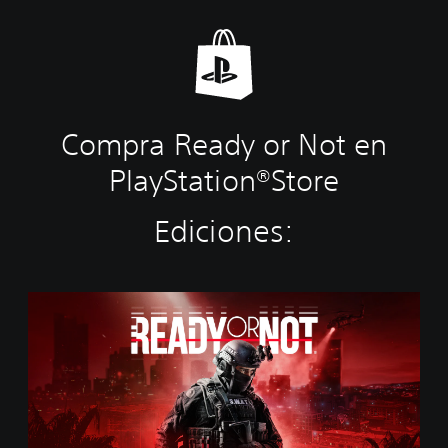
Compra Ready or Not en
PlayStation®Store
Ediciones:
S
t
a
n
d
a
r
d