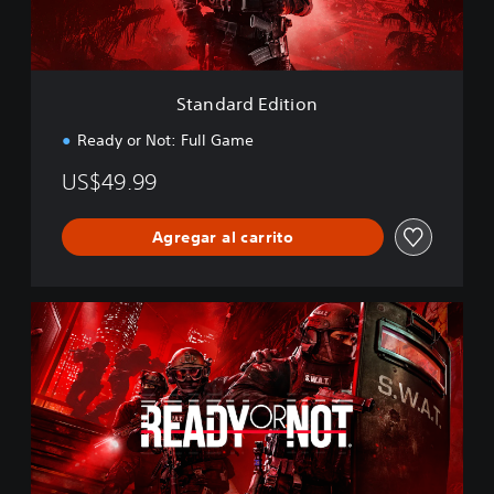
E
d
i
t
i
Standard Edition
o
n
Ready or Not: Full Game
US$49.99
Agregar al carrito
E
d
i
c
i
ó
n
d
i