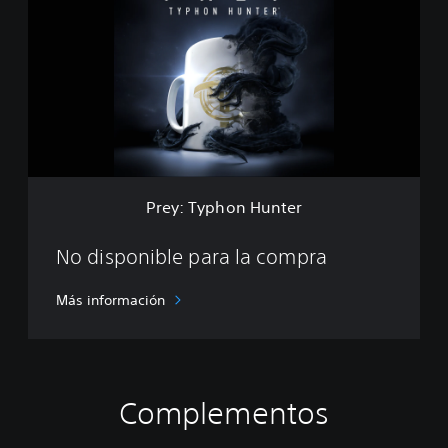
e
y
:
T
y
p
h
o
n
H
u
Prey: Typhon Hunter
n
t
e
No disponible para la compra
r
Más información
Complementos