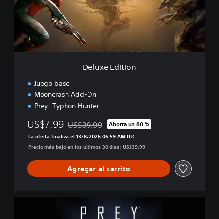
E
d
i
t
i
o
n
Deluxe Edition
Juego base
Mooncrash Add-On
Prey: Typhon Hunter
US$7.99
US$39.99
Ahorra un 80 %
Rebajado del precio original de US$39.99
La oferta finaliza el 13/8/2026 06:59 AM UTC
Precio más bajo en los últimos 30 días: US$39.99
Agregar al carrito
P
r