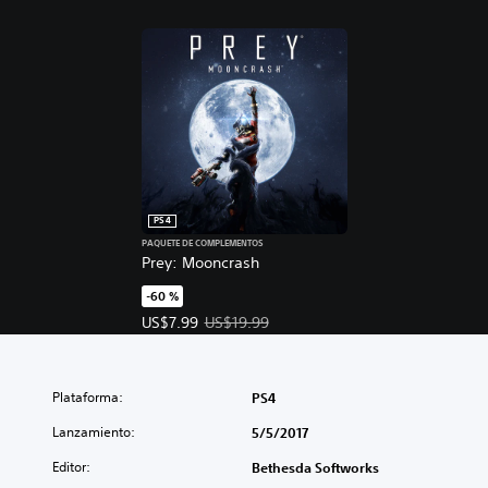
PS4
PAQUETE DE COMPLEMENTOS
Prey: Mooncrash
-60 %
Precio de la oferta: US$7.99. Precio original: US$
US$7.99
US$19.99
Plataforma:
PS4
Lanzamiento:
5/5/2017
Editor:
Bethesda Softworks