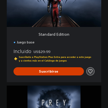
r
d
E
d
i
t
i
Standard Edition
o
n
Juego base
Incluido
US$29.99
Rebajado del precio original de US$29.99
Suscríbete a PlayStation Plus Extra para acceder a este juego
y a cientos más en el Catálogo de juegos
Suscribirse
P
r
e
y
T