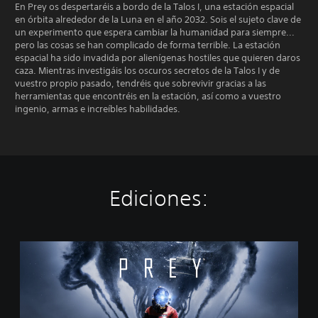
En Prey os despertaréis a bordo de la Talos I, una estación espacial
en órbita alrededor de la Luna en el año 2032. Sois el sujeto clave de
un experimento que espera cambiar la humanidad para siempre...
pero las cosas se han complicado de forma terrible. La estación
espacial ha sido invadida por alienígenas hostiles que quieren daros
caza. Mientras investigáis los oscuros secretos de la Talos I y de
vuestro propio pasado, tendréis que sobrevivir gracias a las
herramientas que encontréis en la estación, así como a vuestro
ingenio, armas e increíbles habilidades.
Ediciones:
S
t
a
n
d
a