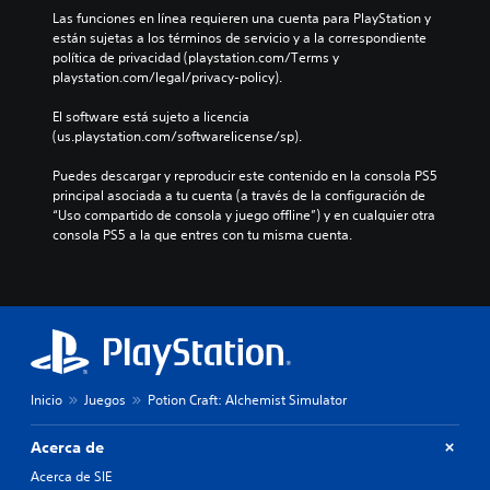
o
e
v
Las funciones en línea requieren una cuenta para PlayStation y 
m
n
o
están sujetas a los términos de servicio y a la correspondiente 
e
t
l
política de privacidad (playstation.com/Terms y 
n
o
ú
playstation.com/legal/privacy-policy).
t
s
m
o
d
e
El software está sujeto a licencia 
d
e
n
(us.playstation.com/softwarelicense/sp).
u
c
e
r
á
s
Puedes descargar y reproducir este contenido en la consola PS5 
a
m
d
principal asociada a tu cuenta (a través de la configuración de 
n
a
e
“Uso compartido de consola y juego offline”) y en cualquier otra 
t
r
a
consola PS5 a la que entres con tu misma cuenta.
e
a
u
e
n
d
l
i
i
g
e
o
a
f
i
m
e
n
e
c
d
p
t
i
l
o
Inicio
Juegos
Potion Craft: Alchemist Simulator
v
a
s
i
y
q
d
Acerca de
o
u
u
l
e
Acerca de SIE
a