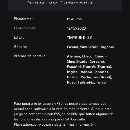
i
Pausa del juego, Guardado manual
u
a
c
e
u
d
a
s
e
Plataforma:
PS4, PS5
)
a
s
r
P
Lanzamiento:
12/12/2023
r
e
u
e
l
e
Editor:
TINYBUILD LLC
d
j
d
u
Géneros:
u
Casual, Simulación, Ingenio
e
c
e
s
i
Idiomas de pantalla:
Alemán, Checo, Chino -
g
j
r
Simplificado, Coreano,
o
u
y
Español, Francés (Francia),
e
g
s
Inglés, Italiano, Japonés,
n
a
i
Polaco, Portugués (Brasil),
c
r
l
Ruso, Tailandés, Turco
u
s
e
a
i
n
l
n
c
q
m
i
Para jugar a este juego en PS5, es posible que tengas que 
u
o
a
actualizar el software a la versión más reciente. Aunque este 
i
v
r
juego es compatible con PS5, es posible que falten algunas de 
e
i
l
las funciones disponibles para PS4. Consulta 
r
m
o
PlayStation.com/bc para obtener más información.
m
i
s