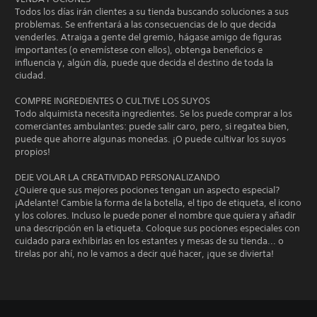
Todos los días irán clientes a su tienda buscando soluciones a sus
problemas. Se enfrentará a las consecuencias de lo que decida
venderles. Atraiga a gente del gremio, hágase amigo de figuras
importantes (o enemístese con ellos), obtenga beneficios e
influencia y, algún día, puede que decida el destino de toda la
ciudad.
COMPRE INGREDIENTES O CULTIVE LOS SUYOS
Todo alquimista necesita ingredientes. Se los puede comprar a los
comerciantes ambulantes: puede salir caro, pero, si regatea bien,
puede que ahorre algunas monedas. ¡O puede cultivar los suyos
propios!
DEJE VOLAR LA CREATIVIDAD PERSONALIZANDO
¿Quiere que sus mejores pociones tengan un aspecto especial?
¡Adelante! Cambie la forma de la botella, el tipo de etiqueta, el icono
y los colores. Incluso le puede poner el nombre que quiera y añadir
una descripción en la etiqueta. Coloque sus pociones especiales con
cuidado para exhibirlas en los estantes y mesas de su tienda... o
tirelas por ahí, no le vamos a decir qué hacer, ¡que se divierta!