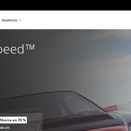
Asistencia
Speed™ 
Ahorra un 70 %
precio original de US$19.99
 AM UTC