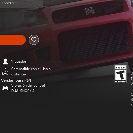
s: US$19.99
recio original de US$19.99
1 jugador
L
Compatible con el Uso a
d
distancia
T
Versión para PS4
V
Vibración del control
DUALSHOCK 4
C
d
a