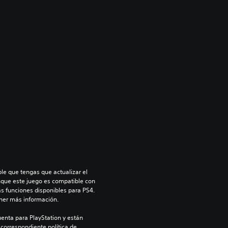
le que tengas que actualizar el 
nque este juego es compatible con 
as funciones disponibles para PS4. 
ner más información.
enta para PlayStation y están 
 correspondiente política de 