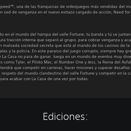
Speed™, una de las franquicias de videojuegos más vendidas del m
on sed de venganza en el nuevo exitazo cargado de acción, Need fo
o en el mundo del hampa del valle Fortune, tu banda y tú se juntan
ura traición interna que separó al grupo, para cobrar venganza y ac
un malvada sociedad secreta que está al mando de los casinos de la
ales y la policía. En este paraíso del juego corrupto, siempre hay g
y La Casa no para de ganar. Juega en un mundo de eventos muy dive
s como Tyler, el Piloto Mac, el Number One y Jess, la Reina del Asfa
tendrá que competir en carreras, hacer misiones y superar desafíos
 respeto del mundo clandestino del valle Fortune y competir en la c
 para acabar con La Casa de una vez por todas.
Ediciones: