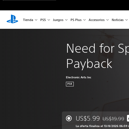
Tienda
PS5
Juegos
PS Plus
Accesorios
Noticias
Need for 
Payback
Electronic Arts Inc
PS4
US$5.99
US$19.99
Rebajado del 
La oferta finaliza el 13/8/2026 06:59