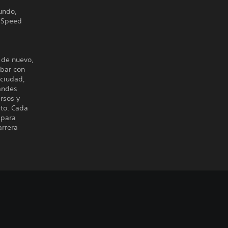
undo,
r Speed
 de nuevo,
abar con
 ciudad,
randes
rsos y
lto. Cada
 para
arrera