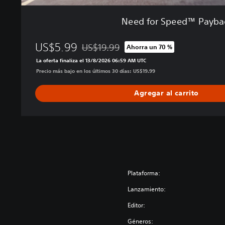
b
a
Need for Speed™ Payba
c
k
US$5.99
US$19.99
Ahorra un 70 %
Rebajado del precio original de US$19.99
La oferta finaliza el 13/8/2026 06:59 AM UTC
Precio más bajo en los últimos 30 días: US$19.99
Agregar al carrito
Plataforma:
Lanzamiento:
Editor:
Géneros: