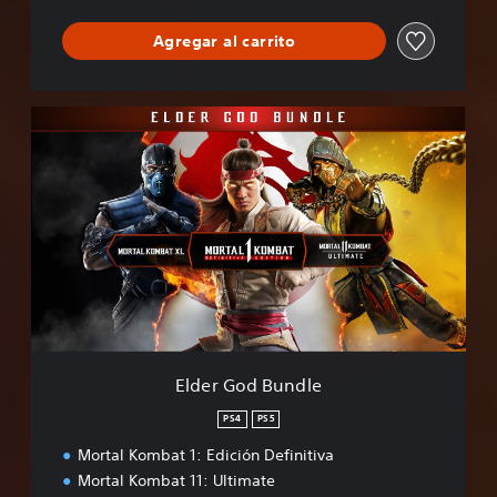
Agregar al carrito
E
l
d
e
r
G
o
d
B
u
n
d
l
Elder God Bundle
e
PS4
PS5
Mortal Kombat 1: Edición Definitiva
Mortal Kombat 11: Ultimate