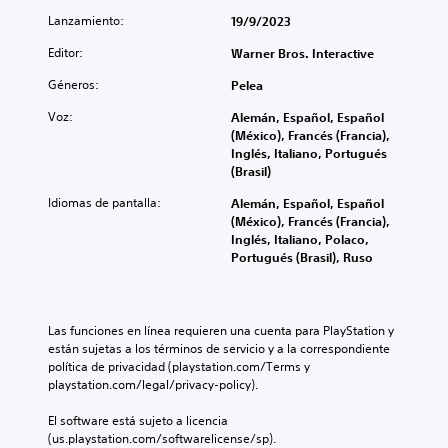
h
a
d
e
P
Lanzamiento:
19/9/2023
a
d
n
i
u
t
e
t
o
e
Editor:
Warner Bros. Interactive
s
a
e
d
L
d
u
i
Géneros:
Pelea
e
a
e
d
n
s
i
t
Voz:
i
Alemán, Español, Español
c
c
n
e
o
(México), Francés (Francia),
l
a
f
x
p
Inglés, Italiano, Portugués
u
m
o
t
a
(Brasil)
y
b
r
o
r
e
i
m
Idiomas de pantalla:
Alemán, Español, Español
s
a
s
a
a
(México), Francés (Francia),
e
q
u
r
c
Inglés, Italiano, Polaco,
p
u
b
l
i
Portugués (Brasil), Ruso
u
e
t
o
ó
e
s
í
s
n
d
e
t
c
d
e
a
u
o
e
Las funciones en línea requieren una cuenta para PlayStation y 
n
i
l
n
a
están sujetas a los términos de servicio y a la correspondiente 
l
d
o
t
u
política de privacidad (playstation.com/Terms y 
e
é
s
r
d
playstation.com/legal/privacy-policy).
e
n
p
o
i
r
t
a
l
o
El software está sujeto a licencia 
e
i
r
e
t
(us.playstation.com/softwarelicense/sp).
n
c
a
s