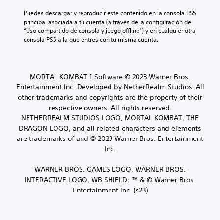
a
v
a
l
a
m
Puedes descargar y reproducir este contenido en la consola PS5 
o
d
a
u
b
principal asociada a tu cuenta (a través de la configuración de 
z
e
h
n
i
“Uso compartido de consola y juego offline”) y en cualquier otra 
a
s
i
a
é
consola PS5 a la que entres con tu misma cuenta.
l
d
s
d
n
t
e
t
i
s
a
c
o
s
e
p
a
r
p
c
a
d
MORTAL KOMBAT 1 Software © 2023 Warner Bros.
i
o
o
r
a
a
Entertainment Inc. Developed by NetherRealm Studios. All
s
m
a
a
y
i
other trademarks and copyrights are the property of their
u
t
l
l
c
respective owners. All rights reserved.
n
i
t
o
i
i
NETHERREALM STUDIOS LOGO, MORTAL KOMBAT, THE
.
a
s
ó
c
DRAGON LOGO, and all related characters and elements
v
p
n
a
o
are trademarks of and © 2023 Warner Bros. Entertainment
e
p
v
z
r
Inc.
r
i
.
s
e
s
o
d
WARNER BROS. GAMES LOGO, WARNER BROS.
u
n
e
A
a
INTERACTIVE LOGO, WB SHIELD: ™ & © Warner Bros.
a
f
l
u
Entertainment Inc. (s23)
j
i
m
d
e
n
e
i
s
i
n
o
p