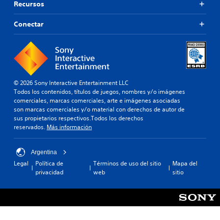
r
Recursos
l
d
m
c
a
i
o
d
Conectar
t
n
e
e
t
a
c
r
u
i
o
d
e
l
i
r
.
o
t
© 2026 Sony Interactive Entertainment LLC
p
a
Todos los contenidos, títulos de juegos, nombres y/o imágenes
a
r
comerciales, marcas comerciales, arte e imágenes asociadas
r
e
son marcas comerciales y/o material con derechos de autor de
a
a
sus propietarios respectivos.Todos los derechos
q
s
reservados.
Más información
u
i
e
g
s
n
Argentina
e
a
Legal
Política de
Términos de uso del sitio
Mapa del
p
c
privacidad
web
sitio
u
i
e
ó
d
n
a
.
n
o