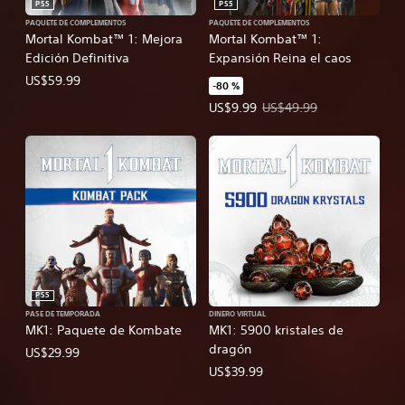
PS5
PS5
PAQUETE DE COMPLEMENTOS
PAQUETE DE COMPLEMENTOS
Mortal Kombat™ 1: Mejora
Mortal Kombat™ 1:
Edición Definitiva
Expansión Reina el caos
US$59.99
-80 %
Precio de la oferta: US$9.99. Prec
US$9.99
US$49.99
PS5
PASE DE TEMPORADA
DINERO VIRTUAL
MK1: Paquete de Kombate
MK1: 5900 kristales de
dragón
US$29.99
US$39.99