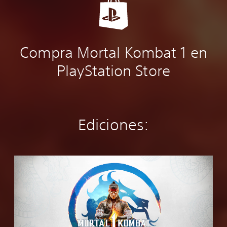
Compra Mortal Kombat 1 en
PlayStation Store
Ediciones:
E
d
i
c
i
ó
n