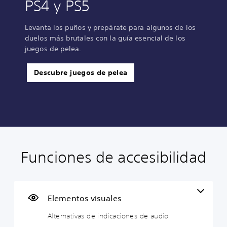
PS4 y PS5
Levanta los puños y prepárate para algunos de los
duelos más brutales con la guía esencial de los
juegos de pelea.
Descubre juegos de pelea
Funciones de accesibilidad
A
A
S
R
T
l
u
u
e
r
t
d
b
a
a
e
i
t
s
n
r
o
í
i
s
Elementos visuales
n
m
t
g
c
Alternativas de indicaciones de audio
a
o
u
n
r
t
n
l
a
i