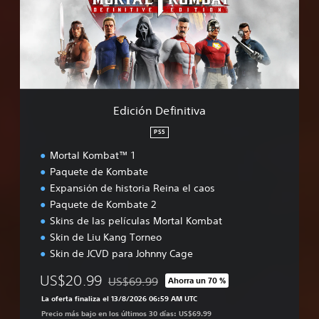
ó
n
D
e
f
i
n
i
Edición Definitiva
t
i
PS5
v
Mortal Kombat™ 1
a
Paquete de Kombate
Expansión de historia Reina el caos
Paquete de Kombate 2
Skins de las películas Mortal Kombat
Skin de Liu Kang Torneo
Skin de JCVD para Johnny Cage
US$20.99
US$69.99
Ahorra un 70 %
Rebajado del precio original de US$69.99
La oferta finaliza el 13/8/2026 06:59 AM UTC
Precio más bajo en los últimos 30 días: US$69.99