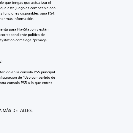
le que tengas que actualizar el 
nque este juego es compatible con 
as funciones disponibles para PS4. 
ner más información.
enta para PlayStation y están 
 correspondiente política de 
aystation.com/legal/privacy-
).
enido en la consola PS5 principal 
nfiguración de “Uso compartido de 
 otra consola PS5 a la que entres 
A MÁS DETALLES.