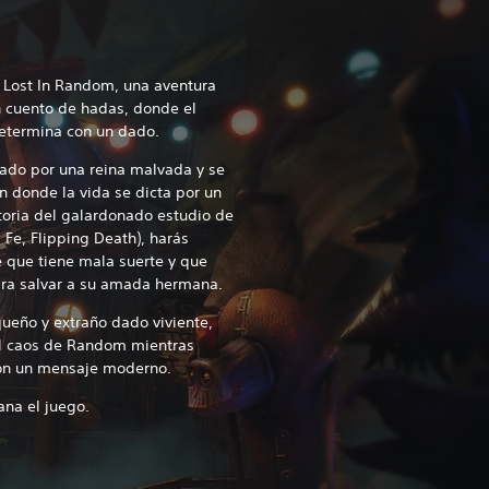
 Lost In Random, una aventura
n cuento de hadas, donde el
determina con un dado.
ado por una reina malvada y se
n donde la vida se dicta por un
toria del galardonado estudio de
 Fe, Flipping Death), harás
 que tiene mala suerte y que
ara salvar a su amada hermana.
ueño y extraño dado viviente,
l caos de Random mientras
con un mensaje moderno.
ana el juego.