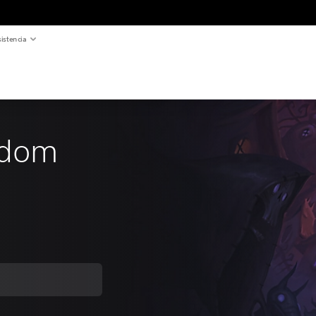
istencia
ndom