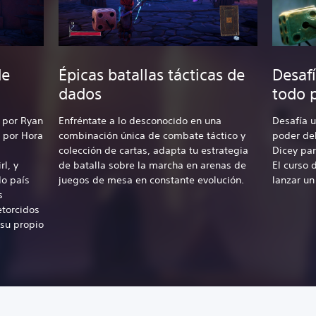
de
Épicas batallas tácticas de
Desafí
dados
todo 
a por Ryan
Enfréntate a lo desconocido en una
Desafía u
 por Hora
combinación única de combate táctico y
poder del
colección de cartas, adapta tu estrategia
Dicey par
rl, y
de batalla sobre la marcha en arenas de
El curso 
o país
juegos de mesa en constante evolución.
lanzar u
s
etorcidos
su propio