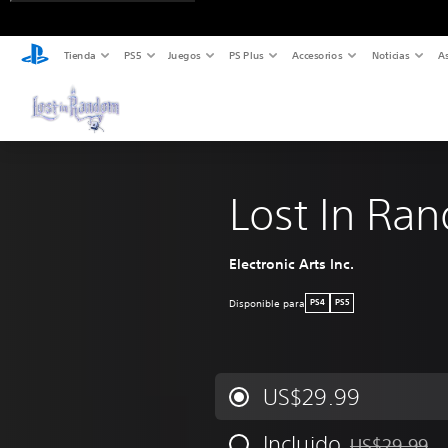
Tienda
PS5
Juegos
PS Plus
Accesorios
Noticias
As
Lost In Ra
Electronic Arts Inc.
Disponible para
PS4
PS5
US$29.99
Incluido
US$29.99