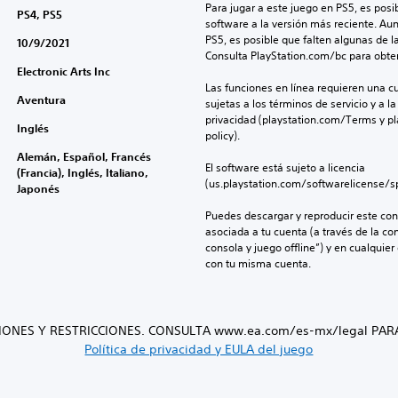
Para jugar a este juego en PS5, es posib
PS4, PS5
software a la versión más reciente. Au
PS5, es posible que falten algunas de l
10/9/2021
Consulta PlayStation.com/bc para obte
Electronic Arts Inc
Las funciones en línea requieren una cu
Aventura
sujetas a los términos de servicio y a la
privacidad (playstation.com/Terms y pl
Inglés
policy).
Alemán, Español, Francés
El software está sujeto a licencia 
(Francia), Inglés, Italiano,
(us.playstation.com/softwarelicense/sp
Japonés
Puedes descargar y reproducir este cont
asociada a tu cuenta (a través de la co
consola y juego offline”) y en cualquier
con tu misma cuenta.
IONES Y RESTRICCIONES. CONSULTA www.ea.com/es-mx/legal PAR
Política de privacidad y EULA del juego