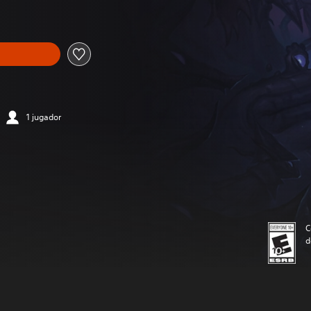
recio original de US$29.99
1 jugador
C
d