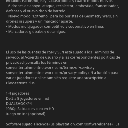
incluidos Pacifismo, Rey, Claustrofobia y cuatro modos nuevos.
- 6 drones de apoyo: ataque, recolector, embestida, francotirador,
defensa y el nuevo dron de barrido.
- Nuevo modo ''Extremo'' para los puristas de Geometry Wars, sin
drones ni súpers y un marcador aparte.
- Modos multijugador competitivo y cooperativo en línea.
- Marcadores globales y de amigos.
El uso de las cuentas de PSN y SEN está sujeto a los Términos de
servicio, al Acuerdo de usuario y a las correspondientes políticas de
privacidad (consulta los términos en
sonyentertainmentnetwork.com/terms-of-service y
sonyentertainmentnetwork.com/privacy-policy). *La función para
varios jugadores online también requiere una suscripción a
PlayStation®Plus.
1-4 jugadores
De 2 a 8 jugadores en red
DUALSHOCK®4
1080p Salida de video en HD
Juego online (opcional)
Software sujeto a licencia (us.playstation.com/softwarelicense). La