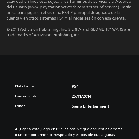
actividad en línea está sujeta a los Términos de servicio y al Acuerdo
del usuario (www.playstationnetwork.com/terms-of-service). Tarifa
única para jugar en el sistema PS4™ principal designado de la
cuenta y en otros sistemas PS4™ al iniciar sesión con esa cuenta.
© 2014 Activision Publishing, Inc. SIERRA and GEOMETRY WARS are
trademarks of Activision Publishing, Inc
Plataforma:
PS4
Lanzamiento:
25/11/2014
Editor:
Sierra Entertainment
Al jugar a este juego en PS5, es posible que encuentres errores 
o un comportamiento inesperado y es posible que algunas 