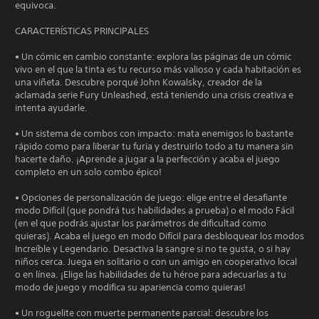
equivoca.
CARACTERÍSTICAS PRINCIPALES
• Un cómic en cambio constante: explora las páginas de un cómic
vivo en el que la tinta es tu recurso más valioso y cada habitación es
una viñeta. Descubre porqué John Kowalsky, creador de la
aclamada serie Fury Unleashed, está teniendo una crisis creativa e
intenta ayudarle.
• Un sistema de combos con impacto: mata enemigos lo bastante
rápido como para liberar tu furia y destruirlo todo a tu manera sin
hacerte daño. ¡Aprende a jugar a la perfección y acaba el juego
completo en un solo combo épico!
• Opciones de personalización de juego: elige entre el desafiante
modo Difícil (que pondrá tus habilidades a prueba) o el modo Fácil
(en el que podrás ajustar los parámetros de dificultad como
quieras). Acaba el juego en modo Difícil para desbloquear los modos
Increíble y Legendario. Desactiva la sangre si no te gusta, o si hay
niños cerca. Juega en solitario o con un amigo en cooperativo local
o en línea. ¡Elige las habilidades de tu héroe para adecuarlas a tu
modo de juego y modifica su apariencia como quieras!
• Un roguelite con muerte permanente parcial: descubre los