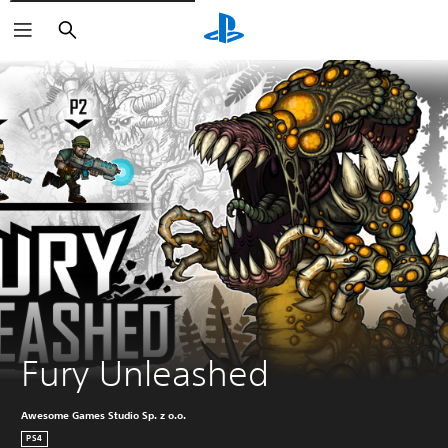
Buscar
Fury Unleashed
Awesome Games Studio Sp. z o.o.
PS4