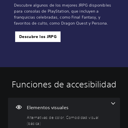
Descubre algunos de los mejores JRPG disponibles
para consolas de PlayStation, que incluyen a
franquicias celebradas, como Final Fantasy, y
favoritos de culto, como Dragon Quest y Persona.
Descubre los JRPG
Funciones de accesibilidad
A
C
S
S
D
l
o
u
e
i
t
n
b
p
f
e
t
t
u
i
r
r
í
e
c
Elementos visuales
n
o
t
d
u
Alternativas de color, Comodidad visual
a
l
u
e
l
(básica)
t
e
l
j
t