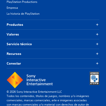
e
r
PlayStation Productions
n
e
c
i
e
Empresa
d
a
n
c
i
m
c
La historia de PlayStation
e
f
b
i
s
i
i
p
i
Productos
c
a
a
d
u
r
l
a
l
l
e
Valores
d
t
o
s
d
a
s
.
Servicio técnico
e
d
c
p
a
o
u
Recursos
l
l
l
t
o
s
Conectar
e
r
a
r
e
r
n
s
l
a
i
o
t
m
s
i
p
b
v
o
© 2026 Sony Interactive Entertainment LLC
o
o
r
Todos los contenidos, títulos de juegos, nombres y/o imágenes
t
p
t
comerciales, marcas comerciales, arte e imágenes asociadas
o
r
a
son marcas comerciales y/o material con derechos de autor de
n