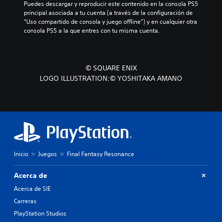
Puedes descargar y reproducir este contenido en la consola PS5 
d
d
d
a
a
principal asociada a tu cuenta (a través de la configuración de 
e
i
e
r
h
“Uso compartido de consola y juego offline”) y en cualquier otra 
s
o
l
a
i
consola PS5 a la que entres con tu misma cuenta.
p
i
j
j
s
l
n
u
u
t
a
d
e
g
o
z
i
g
a
r
a
© SQUARE ENIX
v
o
r
i
r
LOGO ILLUSTRATION:© YOSHITAKA AMANO
i
e
,
a
t
d
l
t
y
e
u
i
a
l
p
a
g
m
o
o
l
i
b
s
r
e
e
i
p
l
s
n
é
e
o
.
d
n
r
s
o
e
s
Inicio
Juegos
Final Fantasy Resonance
m
u
s
o
e
n
p
n
n
Acerca de
n
o
a
ú
i
s
j
Acerca de SIE
s
v
i
e
s
Carreras
e
b
s
i
l
l
p
PlayStation Studios
n
d