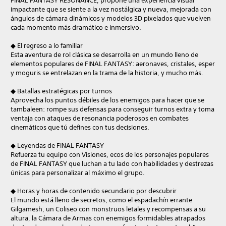
FINAL FANTASY RESONANCE, propone una experiencia visual
impactante que se siente a la vez nostálgica y nueva, mejorada con
ángulos de cámara dinámicos y modelos 3D pixelados que vuelven
cada momento más dramático e inmersivo.
◆ El regreso a lo familiar
Esta aventura de rol clásica se desarrolla en un mundo lleno de
elementos populares de FINAL FANTASY: aeronaves, cristales, esper
y moguris se entrelazan en la trama de la historia, y mucho más.
◆ Batallas estratégicas por turnos
Aprovecha los puntos débiles de los enemigos para hacer que se
tambaleen: rompe sus defensas para conseguir turnos extra y toma
ventaja con ataques de resonancia poderosos en combates
cinemáticos que tú defines con tus decisiones.
◆ Leyendas de FINAL FANTASY
Refuerza tu equipo con Visiones, ecos de los personajes populares
de FINAL FANTASY que luchan a tu lado con habilidades y destrezas
únicas para personalizar al máximo el grupo.
◆ Horas y horas de contenido secundario por descubrir
El mundo está lleno de secretos, como el espadachín errante
Gilgamesh, un Coliseo con monstruos letales y recompensas a su
altura, la Cámara de Armas con enemigos formidables atrapados