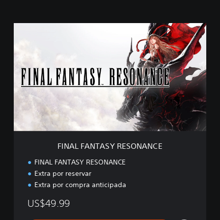
F
I
N
A
L
F
A
N
T
A
S
Y
R
FINAL FANTASY RESONANCE
E
S
FINAL FANTASY RESONANCE
O
Extra por reservar
N
Extra por compra anticipada
A
N
US$49.99
C
E