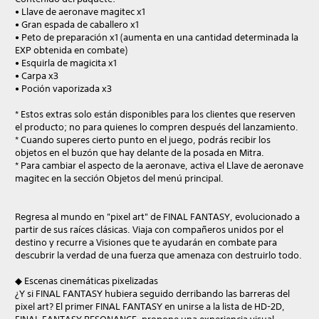
• Llave de aeronave magitec x1
• Gran espada de caballero x1
• Peto de preparación x1 (aumenta en una cantidad determinada la
EXP obtenida en combate)
• Esquirla de magicita x1
• Carpa x3
• Poción vaporizada x3
* Estos extras solo están disponibles para los clientes que reserven
el producto; no para quienes lo compren después del lanzamiento.
* Cuando superes cierto punto en el juego, podrás recibir los
objetos en el buzón que hay delante de la posada en Mitra.
* Para cambiar el aspecto de la aeronave, activa el Llave de aeronave
magitec en la sección Objetos del menú principal.
Regresa al mundo en "pixel art" de FINAL FANTASY, evolucionado a
partir de sus raíces clásicas. Viaja con compañeros unidos por el
destino y recurre a Visiones que te ayudarán en combate para
descubrir la verdad de una fuerza que amenaza con destruirlo todo.
◆ Escenas cinemáticas pixelizadas
¿Y si FINAL FANTASY hubiera seguido derribando las barreras del
pixel art? El primer FINAL FANTASY en unirse a la lista de HD-2D,