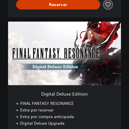
Reservar
D
i
g
i
t
a
l
D
e
l
u
x
e
Digital Deluxe Edition
E
d
FINAL FANTASY RESONANCE
i
Extra por reservar
t
Extra por compra anticipada
i
o
Digital Deluxe Upgrade
n