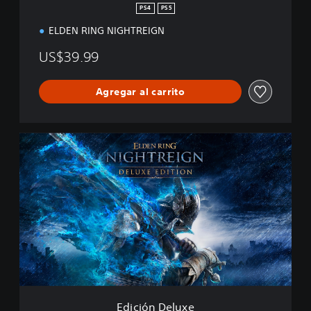
r
PS4
PS5
ELDEN RING NIGHTREIGN
US$39.99
Agregar al carrito
E
d
i
c
i
ó
n
D
e
l
u
x
e
Edición Deluxe