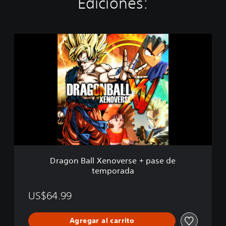
Ediciones:
D
r
a
g
o
n
B
a
l
l
X
e
n
Dragon Ball Xenoverse + pase de
o
temporada
v
e
r
US$64.99
s
e
Agregar al carrito
+