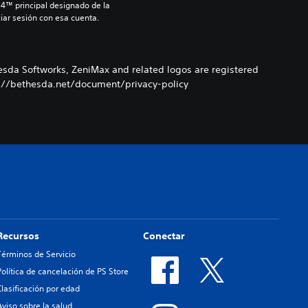
S4™ principal designado de la 
iar sesión con esa cuenta.
esda Softworks, ZeniMax and related logos are registered
ps://bethesda.net/document/privacy-policy
Recursos
Conectar
Términos de Servicio
Política de cancelación de PS Store
Clasificación por edad
Aviso sobre la salud