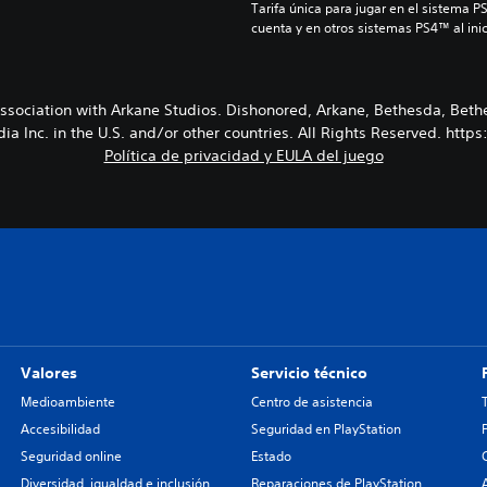
Tarifa única para jugar en el sistema P
cuenta y en otros sistemas PS4™ al inic
sociation with Arkane Studios. Dishonored, Arkane, Bethesda, Beth
a Inc. in the U.S. and/or other countries. All Rights Reserved. htt
Política de privacidad y EULA del juego
Valores
Servicio técnico
Medioambiente
Centro de asistencia
Accesibilidad
Seguridad en PlayStation
Seguridad online
Estado
Diversidad, igualdad e inclusión
Reparaciones de PlayStation