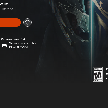
precio original de US$29.99
 AM UTC
s: US$29.99
Versión para PS4
Vibración del control
DUALSHOCK 4
D
f
i