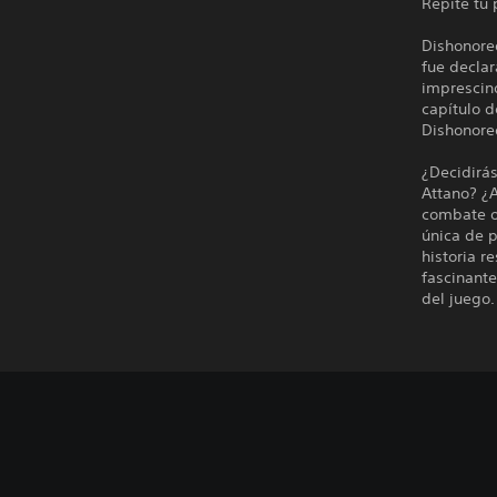
Repite tu
Dishonore
fue decla
imprescind
capítulo 
Dishonore
¿Decidirás
Attano? ¿A
combate o
única de p
historia r
fascinant
del juego.