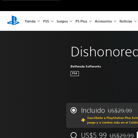
Tienda
PS5
Juegos
PS Plus
Accesorios
Noticias
Dishonored
Bethesda Softworks
PS4
Incluido
US$29.99
Rebajado del p
Suscríbete a PlayStation Plus Ext
juego y a cientos más en el Catál
US$5.99
US$29.99