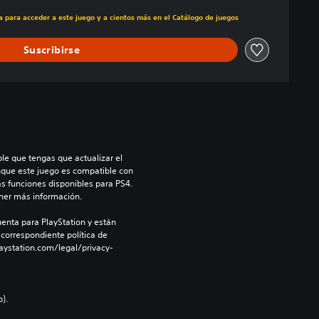
ecio original de US$29.99
ra para acceder a este juego y a cientos más en el Catálogo de juegos
Suscribirse
le que tengas que actualizar el 
nque este juego es compatible con 
as funciones disponibles para PS4. 
ner más información.
enta para PlayStation y están 
 correspondiente política de 
aystation.com/legal/privacy-
).