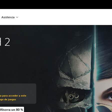
Asistencia
 2
recio original de US$29.99
ra para acceder a este
ogo de juegos
Ahorra un 80 %