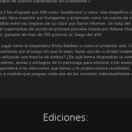
 papel de asesino sobrenatural en Dishonored 2
d 2 fue elogiado por IGN como 'asombroso' y como 'una magnífica se
rado 'obra maestra' por Eurogamer y aclamado como 'un cuento de 
ible entre los mejores de su clase' por Game Informer. Se trata del
del superventas de acción en primera persona creado por Arkane Stu
d, ganador de más de 100 premios al 'Juego del año'.
 jugar como la emperatriz Emily Kaldwin o como el protector real, C
vanzarás por el juego sin que te vean, harás uso de su brutal siste
 utilizarás una mezcla de ambos? ¿De qué forma dispondrás la co
oderes, armas y artilugios de tu personaje para eliminar a los enem
esponderá a las elecciones que tomes y te proporcionará resultados
es a medida que juegues cada una de las misiones individualmente
Ediciones: