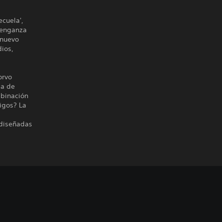
cuela',
venganza
 nuevo
dios,
orvo
ma de
mbinación
igos? La
 diseñadas