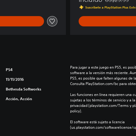
Rebajado del pr
Suscríbete a PlayStation Plus Ext
Para jugar a este juego en PS5, es posib
PS4
software a la versión más reciente. Au
PS5, es posible que falten algunas de l
11/11/2016
Consulta PlayStation.com/bc para obte
Bethesda Softworks
Las funciones en línea requieren una cu
Acción, Acción
sujetas a los términos de servicio y a la
privacidad (playstation.com/Terms y pl
policy).
El software está sujeto a licencia 
(us.playstation.com/softwarelicense/sp