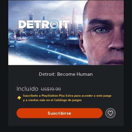
D
t
e
a
t
l
r
D
o
e
i
l
t
u
:
x
B
e
e
E
c
d
o
i
m
t
Detroit: Become Human
e
i
H
o
u
Incluido
US$19.99
n
Rebajado del precio original de US$19.99
m
Suscríbete a PlayStation Plus Extra para acceder a este juego
a
y a cientos más en el Catálogo de juegos
n
Suscribirse