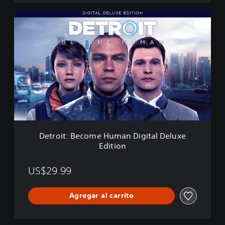
n
D
e
t
r
o
i
t
:
B
e
c
o
m
Detroit: Become Human Digital Deluxe
e
Edition
H
u
m
US$29.99
a
n
Agregar al carrito
D
i
g
i