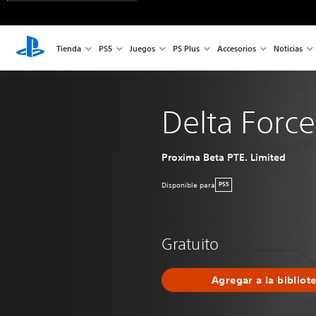
Tienda
PS5
Juegos
PS Plus
Accesorios
Noticias
Delta Force
Proxima Beta PTE. Limited
Disponible para
PS5
Gratuito
Agregar a la bibliot