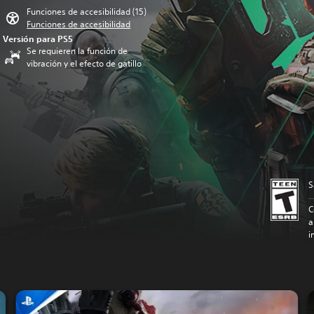
Funciones de accesibilidad (15)
Funciones de accesibilidad
Versión para PS5
Se requieren la función de
vibración y el efecto de gatillo
S
C
a
i