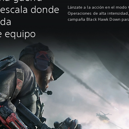
n escala donde
Lánzate a la acción en el modo 
Operaciones de alta intensidad, 
ada
campaña Black Hawk Down para
 equipo