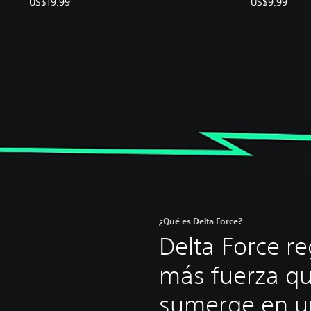
US$19.99
US$9.99
¿Qué es Delta Force?
Delta Force r
más fuerza qu
sumerge en u