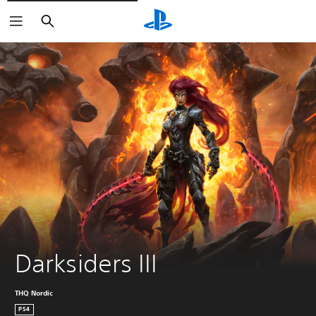
Buscar
Darksiders III
THQ Nordic
PS4