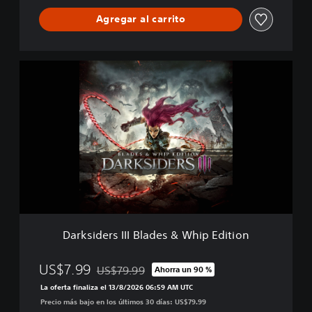
l
D
Agregar al carrito
e
l
u
D
x
a
e
r
E
k
d
s
i
i
t
d
i
e
o
r
n
s
I
I
I
Darksiders III Blades & Whip Edition
B
l
a
US$7.99
US$79.99
Ahorra un 90 %
Rebajado del precio original de US$79.99
d
La oferta finaliza el 13/8/2026 06:59 AM UTC
e
Precio más bajo en los últimos 30 días: US$79.99
s