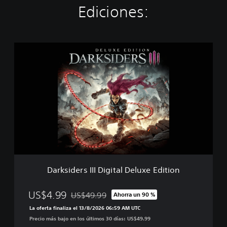
Ediciones:
D
a
r
k
s
i
d
e
r
s
I
I
I
Darksiders III Digital Deluxe Edition
D
i
g
US$4.99
US$49.99
Ahorra un 90 %
Rebajado del precio original de US$49.99
i
La oferta finaliza el 13/8/2026 06:59 AM UTC
t
Precio más bajo en los últimos 30 días: US$49.99
a