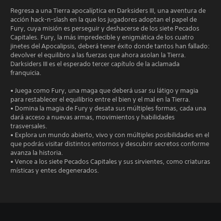
Regresa a una Tierra apocalíptica en Darksiders III, una aventura de
acción hack-n-slash en la que los jugadores adoptan el papel de
Fury, cuya misión es perseguir y deshacerse de los siete Pecados
Capitales. Fury, la más impredecible y enigmática de los cuatro
jinetes del Apocalipsis, deberá tener éxito donde tantos han fallado:
devolver el equilibro a las fuerzas que ahora asolan la Tierra.
Darksiders III es el esperado tercer capítulo de la aclamada
franquicia.
• Juega como Fury, una maga que deberá usar su látigo y magia
para restablecer el equilibrio entre el bien y el mal en la Tierra.
• Domina la magia de Fury y desata sus múltiples formas, cada una
dará acceso a nuevas armas, movimientos y habilidades
trasversales.
• Explora un mundo abierto, vivo y con múltiples posibilidades en el
que podrás visitar distintos entornos y descubrir secretos conforme
avanza la historia.
• Vence a los siete Pecados Capitales y sus sirvientes, como criaturas
místicas y entes degenerados.