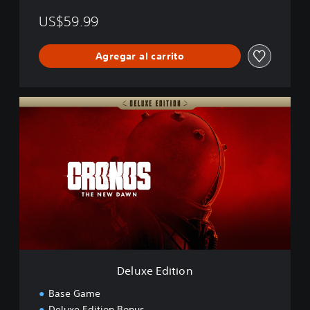
w
n
US$59.99
Agregar al carrito
D
e
l
u
x
e
E
d
i
t
i
o
n
Deluxe Edition
Base Game
Deluxe Edition Bonus