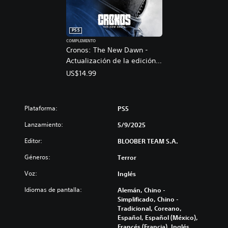
PS5
COMPLEMENTO
Cronos: The New Dawn -
Actualización de la edición
Deluxe
US$14.99
Plataforma:
PS5
Lanzamiento:
5/9/2025
Editor:
BLOOBER TEAM S.A.
Géneros:
Terror
Voz:
Inglés
Idiomas de pantalla:
Alemán, Chino -
Simplificado, Chino -
Tradicional, Coreano,
Español, Español (México),
Francés (Francia), Inglés,