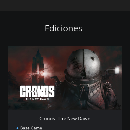
Ediciones:
C
r
o
n
o
s
:
T
h
e
N
e
w
Cronos: The New Dawn
D
a
Base Game