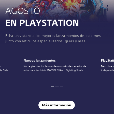
AGOSTO
EN PLAYSTATION
Echa un vistazo a los mejores lanzamientos de este mes,
junto con artículos especializados, guías y más.
Nuevos lanzamientos
PlayStat
s
No te pierdas los lanzamientos más destacados de
Descubre 
da 5 de
este mes, incluido MARVEL Tōkon: Fighting Souls.
independie
Más información