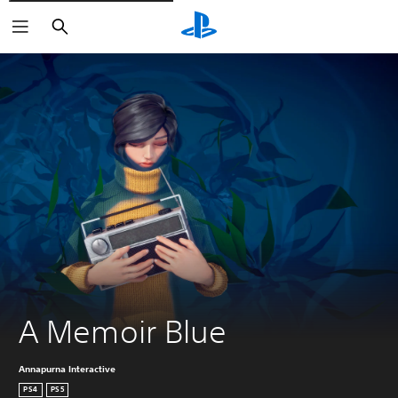
Buscar
A Memoir Blue
Annapurna Interactive
PS4
PS5