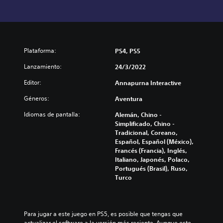
Plataforma:
PS4, PS5
Lanzamiento:
24/3/2022
Editor:
Annapurna Interactive
Géneros:
Aventura
Idiomas de pantalla:
Alemán, Chino -
Simplificado, Chino -
Tradicional, Coreano,
Español, Español (México),
Francés (Francia), Inglés,
Italiano, Japonés, Polaco,
Portugués (Brasil), Ruso,
Turco
Para jugar a este juego en PS5, es posible que tengas que 
actualizar el software a la versión más reciente. Aunque este 