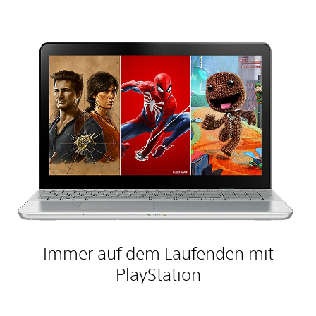
Immer auf dem Laufenden mit
PlayStation