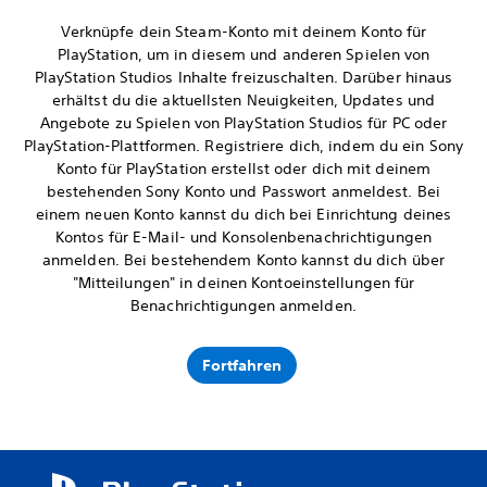
Verknüpfe dein Steam-Konto mit deinem Konto für
PlayStation, um in diesem und anderen Spielen von
PlayStation Studios Inhalte freizuschalten. Darüber hinaus
erhältst du die aktuellsten Neuigkeiten, Updates und
Angebote zu Spielen von PlayStation Studios für PC oder
PlayStation-Plattformen. Registriere dich, indem du ein Sony
Konto für PlayStation erstellst oder dich mit deinem
bestehenden Sony Konto und Passwort anmeldest. Bei
einem neuen Konto kannst du dich bei Einrichtung deines
Kontos für E-Mail- und Konsolenbenachrichtigungen
anmelden. Bei bestehendem Konto kannst du dich über
"Mitteilungen" in deinen Kontoeinstellungen für
Benachrichtigungen anmelden.
Fortfahren