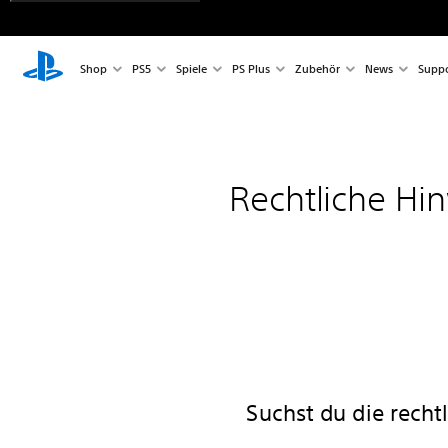
Shop
PS5
Spiele
PS Plus
Zubehör
News
Suppo
Rechtliche Hi
Suchst du die recht