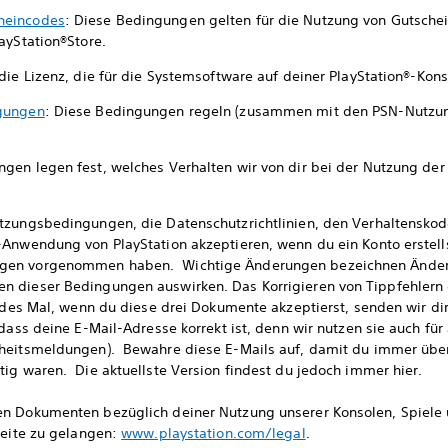
heincodes
: Diese Bedingungen gelten für die Nutzung von Gutsch
ayStation®Store.
 die Lizenz, die für die Systemsoftware auf deiner PlayStation®-Konso
ngungen
: Diese Bedingungen regeln (zusammen mit den PSN-Nutzu
ngen legen fest, welches Verhalten wir von dir bei der Nutzung der
tzungsbedingungen, die Datenschutzrichtlinien, den Verhaltensko
-Anwendung von PlayStation akzeptieren, wenn du ein Konto erstell
gen vorgenommen haben. Wichtige Änderungen bezeichnen Änderun
n dieser Bedingungen auswirken. Das Korrigieren von Tippfehlern
edes Mal, wenn du diese drei Dokumente akzeptierst, senden wir dir
 dass deine E-Mail-Adresse korrekt ist, denn wir nutzen sie auch fü
rheitsmeldungen). Bewahre diese E-Mails auf, damit du immer übe
ig waren. Die aktuellste Version findest du jedoch immer hier.
n Dokumenten bezüglich deiner Nutzung unserer Konsolen, Spiele u
eite zu gelangen:
www.playstation.com/legal
.