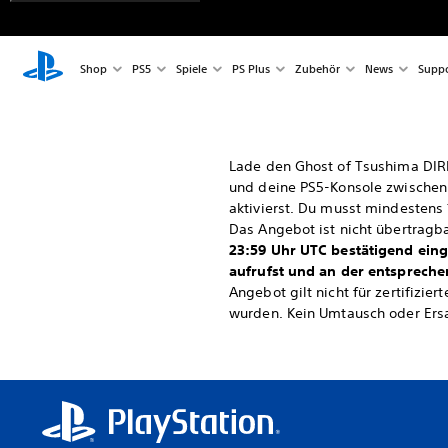
Shop
PS5
Spiele
PS Plus
Zubehör
News
Suppo
Lade den Ghost of Tsushima DIRE
und deine PS5-Konsole zwischen 
aktivierst. Du musst mindestens 
Das Angebot ist nicht übertragba
23:59 Uhr UTC bestätigend ein
aufrufst und an der entsprechend
Angebot gilt nicht für zertifizi
wurden. Kein Umtausch oder Ersat