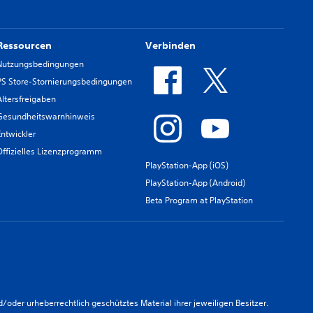
Ressourcen
Verbinden
Nutzungsbedingungen
PS Store-Stornierungsbedingungen
Altersfreigaben
Gesundheitswarnhinweis
Entwickler
Offizielles Lizenzprogramm
PlayStation-App (iOS)
PlayStation-App (Android)
Beta Program at PlayStation
er urheberrechtlich geschütztes Material ihrer jeweiligen Besitzer.