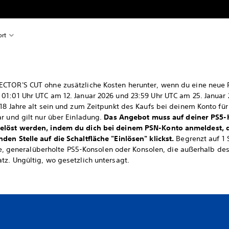
rt
CTOR'S CUT ohne zusätzliche Kosten herunter, wenn du eine neue 
01:01 Uhr UTC am 12. Januar 2026 und 23:59 Uhr UTC am 25. Januar 
18 Jahre alt sein und zum Zeitpunkt des Kaufs bei deinem Konto für
r und gilt nur über Einladung.
Das Angebot muss auf deiner PS5-K
gelöst werden, indem du dich bei deinem PSN-Konto anmeldest, 
en Stelle auf die Schaltfläche "Einlösen" klickst.
Begrenzt auf 1 
erte, generalüberholte PS5-Konsolen oder Konsolen, die außerhalb de
z. Ungültig, wo gesetzlich untersagt.