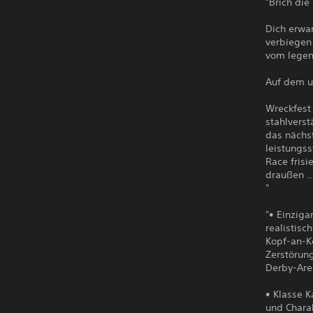
"Brich di
Dich erwa
verbiegen 
vom legend
Auf dem u
Wreckfest
stahlverst
das nächs
leistungss
Race fris
draußen ..
"
"• Einzig
realistis
Kopf-an-K
Zerstörun
Derby-Are
• Klasse K
und Charak