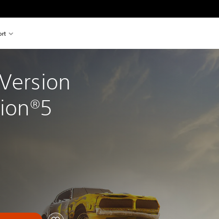
rt
Version 
tion®5