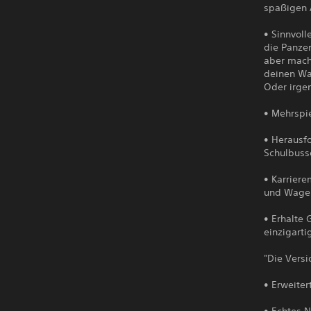
spaßigen A
• Sinnvoll
die Panze
aber mach
deinen Wag
Oder irge
• Mehrspi
• Herausf
Schulbuss
• Karrier
und Wagen
• Erhalte
einzigarti
"Die Versi
• Erweiter