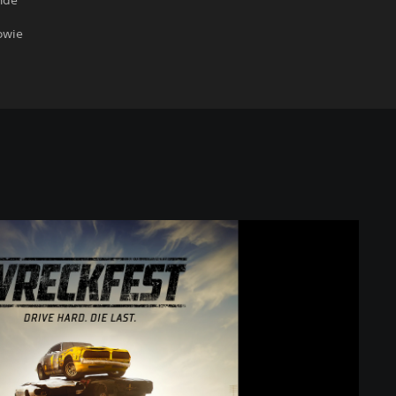
nde
owie