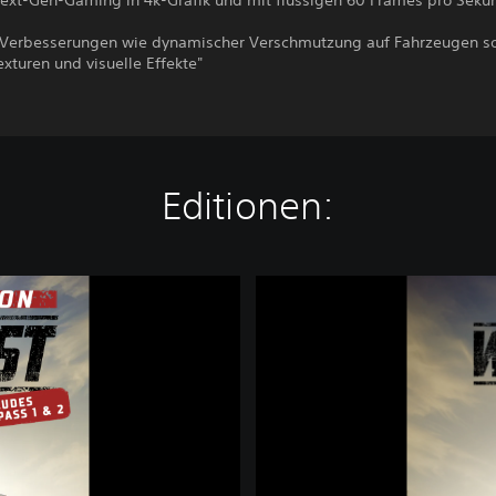
Next-Gen-Gaming in 4k-Grafik und mit flüssigen 60 Frames pro Seku
e Verbesserungen wie dynamischer Verschmutzung auf Fahrzeugen s
xturen und visuelle Effekte"
Editionen:
W
r
e
c
k
f
e
s
t