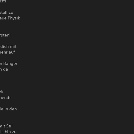
st!
tall zu
reue Physik
rsten!
 dich mit
mehr auf
in Banger
en da
nk
nnende
de in den
it Stil
is hin zu