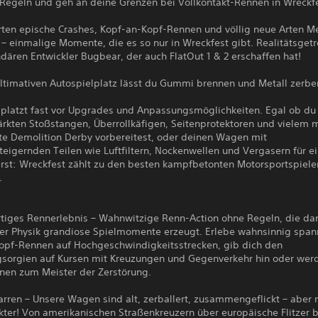
e Regeln und geh an deine Grenzen bei Vollkontakt-Rennen in Wreckfe
rten epische Crashes, Kopf-an-Kopf-Rennen und völlig neue Arten Me
– einmalige Momente, die es so nur in Wreckfest gibt. Realitätsget
ären Entwickler Bugbear, der auch FlatOut 1 & 2 erschaffen hat!
ltimativen Autospielplatz lässt du Gummi brennen und Metall zerbe
 platzt fast vor Upgrades und Anpassungsmöglichkeiten. Egal ob du
ärkten Stoßstangen, Überrollkäfigen, Seitenprotektoren und vielem 
te Demolition Derby vorbereitest, oder deinen Wagen mit
teigernden Teilen wie Luftfiltern, Nockenwellen und Vergasern für e
ierst: Wreckfest zählt zu den besten kampfbetonten Motorsportspiel
.
artiges Rennerlebnis – Wahnwitzige Renn-Action ohne Regeln, die da
cher Physik grandiose Spielmomente erzeugt. Erlebe wahnsinnig spa
opf-Rennen auf Hochgeschwindigkeitsstrecken, gib dich den
gsorgien auf Kursen mit Kreuzungen und Gegenverkehr hin oder wer
nen zum Meister der Zerstörung.
arren – Unsere Wagen sind alt, zerballert, zusammengeflickt – aber m
ter! Von amerikanischen Straßenkreuzern über europäische Flitzer b