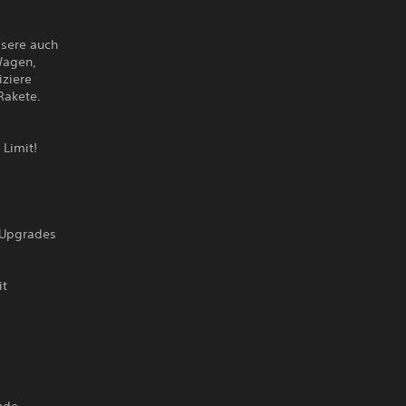
ssere auch
Wagen,
iziere
Rakete.
Limit!
 Upgrades
it