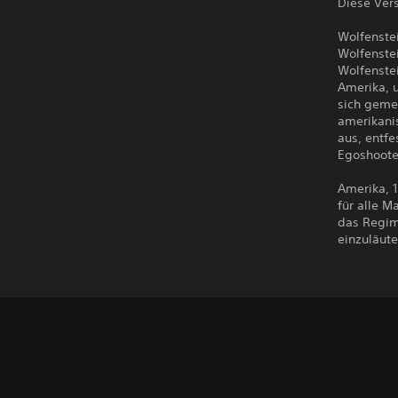
Diese Vers
Wolfenste
Wolfenste
Wolfenstei
Amerika, 
sich geme
amerikanis
aus, entf
Egoshoote
Amerika, 1
für alle M
das Regim
einzuläute