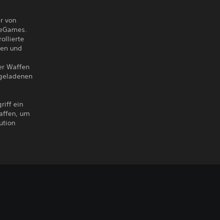
r von
neGames.
ollierte
nen und
er Waffen
ngeladenen
riff ein
Waffen, um
ution