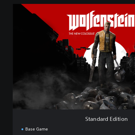
S
t
a
n
d
a
r
d
E
d
i
t
i
o
n
Standard Edition
Base Game