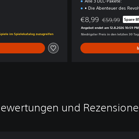
Alle 3 DLC-Pakete:
• Die Abenteuer des Revol
€8,99
€59,99
Spare 8
Preisnachlass geg
Angebot endet am 12.8.2026 10:59 PM
is von €39,99
Spiele im Spielekatalog zuzugreifen
Niedrigster Preis in den letzten 30 Ta
ewertungen und Rezension