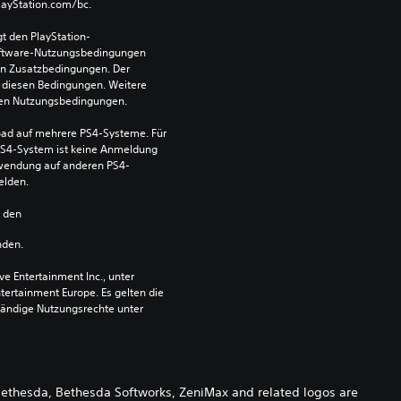
PlayStation.com/bc.
t den PlayStation-
ftware-Nutzungsbedingungen 
en Zusatzbedingungen. Der 
diesen Bedingungen. Weitere 
 den Nutzungsbedingungen.
ad auf mehrere PS4-Systeme. Für 
S4-System ist keine Anmeldung 
Verwendung auf anderen PS4-
elden.
n den 
nden.
 Entertainment Inc., unter 
ntertainment Europe. Es gelten die 
ändige Nutzungsrechte unter 
ethesda, Bethesda Softworks, ZeniMax and related logos are