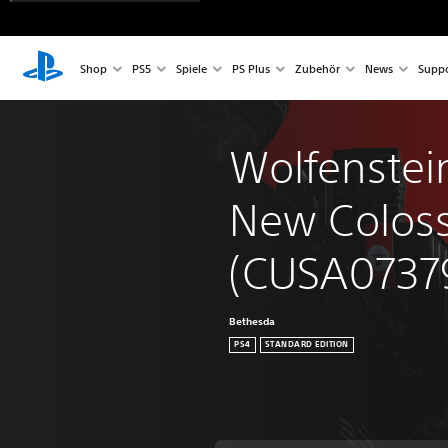
Shop
PS5
Spiele
PS Plus
Zubehör
News
Suppo
Wolfenstein
New Colos
(CUSA0737
Bethesda
PS4
STANDARD EDITION