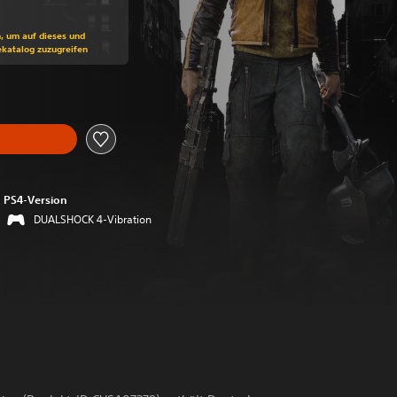
ss gegenüber dem Originalpreis von €39,99
n, um auf dieses und
ekatalog zuzugreifen
PS4-Version
DUALSHOCK 4-Vibration