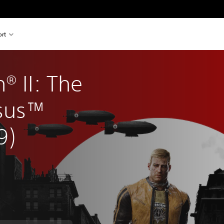
rt
® II: The 
sus™ 
9)