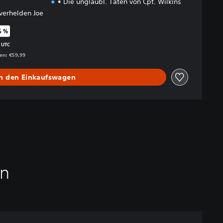
• Die unglaubl. Taten von Cpt. Wilkins
verhelden Joe
5 %
enüber dem Originalpreis von €59,99
 UTC
gen: €59,99
In den Einkaufswagen
en