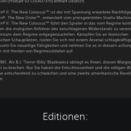
ion (Produkt-ID CUSA07379) enthält Deutsch.
in® II: The New Colossus™ ist der mit Spannung erwartete Nachfolge
in®: The New Order™, entwickelt vom preisgekrönten Studio Machi
n® II: The New Colossus™ führt den Spieler in das vom Regime kontr
um die mutigsten Anführer des zerschlagenen Widerstands zu verei
insam dem Regime entgegenzustellen. Kämpfen Sie an ikonischen
chen Schauplätzen, rüsten Sie sich mit einem Arsenal schlagkräftig
esseln Sie neuartige Fähigkeiten und nehmen Sie es in diesem actio
r mit Horden von Regimesoldaten auf.
961. Als B.J. 'Terror-Billy' Blazkowicz obliegt es Ihnen, diesen Würgeg
al zu brechen. Nur Sie haben die Entschlossenheit und die nötigen 
e entscheidend zu schwächen und eine zweite amerikanische Revol
n.
Editionen: