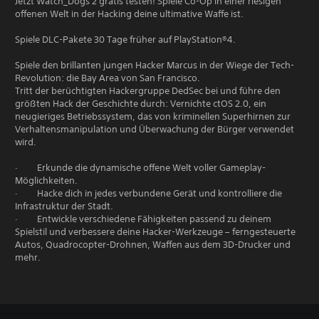
Jetzt Watch_Dogs 2 gratis testen! Spiele Co-Op in einer riesigen
offenen Welt in der Hacking deine ultimative Waffe ist.
Spiele DLC-Pakete 30 Tage früher auf PlayStation®4.
Spiele den brillanten jungen Hacker Marcus in der Wiege der Tech-
Revolution: die Bay Area von San Francisco.
Tritt der berüchtigten Hackergruppe DedSec bei und führe den
größten Hack der Geschichte durch: Vernichte ctOS 2.0, ein
neugieriges Betriebssystem, das von kriminellen Superhirnen zur
Verhaltensmanipulation und Überwachung der Bürger verwendet
wird.
· Erkunde die dynamische offene Welt voller Gameplay-
Möglichkeiten.
· Hacke dich in jedes verbundene Gerät und kontrolliere die
Infrastruktur der Stadt.
· Entwickle verschiedene Fähigkeiten passend zu deinem
Spielstil und verbessere deine Hacker-Werkzeuge – ferngesteuerte
Autos, Quadrocopter-Drohnen, Waffen aus dem 3D-Drucker und
mehr.