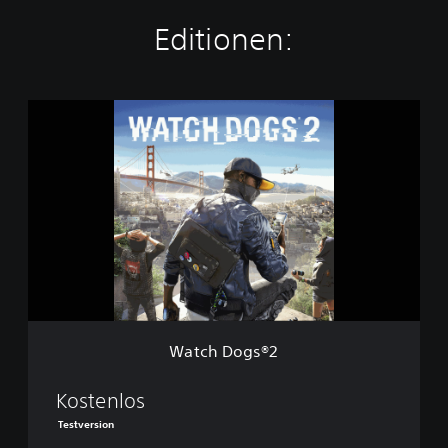
Editionen:
W
a
t
c
h
D
o
g
s
®
2
Watch Dogs®2
Kostenlos
Testversion