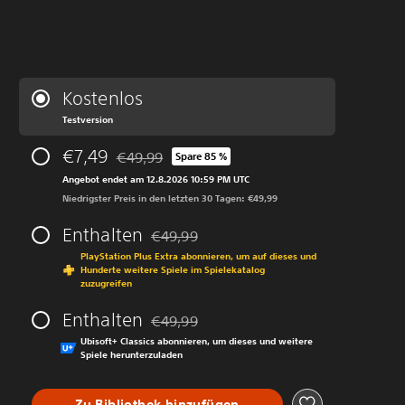
Kostenlos
Testversion
€7,49
€49,99
Spare 85 %
Preisnachlass gegenüber dem Originalpreis von
Angebot endet am 12.8.2026 10:59 PM UTC
Niedrigster Preis in den letzten 30 Tagen: €49,99
Enthalten
€49,99
Preisnachlass gegenüber dem Originalprei
PlayStation Plus Extra abonnieren, um auf dieses und
Hunderte weitere Spiele im Spielekatalog
zuzugreifen
Enthalten
€49,99
Preisnachlass gegenüber dem Originalprei
Ubisoft+ Classics abonnieren, um dieses und weitere
Spiele herunterzuladen
Zu Bibliothek hinzufügen