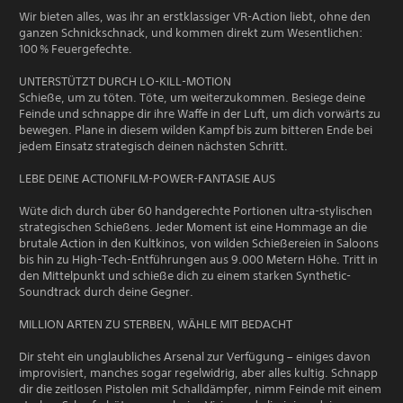
Wir bieten alles, was ihr an erstklassiger VR-Action liebt, ohne den
ganzen Schnickschnack, und kommen direkt zum Wesentlichen:
100 % Feuergefechte.
UNTERSTÜTZT DURCH LO-KILL-MOTION
Schieße, um zu töten. Töte, um weiterzukommen. Besiege deine
Feinde und schnappe dir ihre Waffe in der Luft, um dich vorwärts zu
bewegen. Plane in diesem wilden Kampf bis zum bitteren Ende bei
jedem Einsatz strategisch deinen nächsten Schritt.
LEBE DEINE ACTIONFILM-POWER-FANTASIE AUS
Wüte dich durch über 60 handgerechte Portionen ultra-stylischen
strategischen Schießens. Jeder Moment ist eine Hommage an die
brutale Action in den Kultkinos, von wilden Schießereien in Saloons
bis hin zu High-Tech-Entführungen aus 9.000 Metern Höhe. Tritt in
den Mittelpunkt und schieße dich zu einem starken Synthetic-
Soundtrack durch deine Gegner.
MILLION ARTEN ZU STERBEN, WÄHLE MIT BEDACHT
Dir steht ein unglaubliches Arsenal zur Verfügung – einiges davon
improvisiert, manches sogar regelwidrig, aber alles kultig. Schnapp
dir die zeitlosen Pistolen mit Schalldämpfer, nimm Feinde mit einem