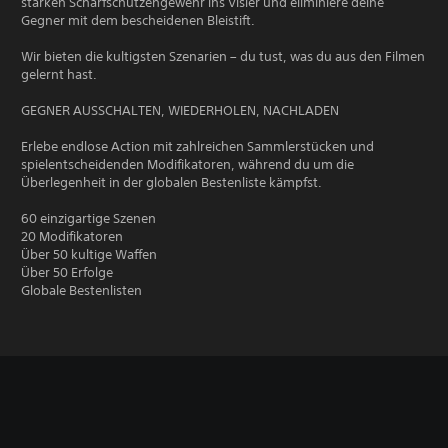
starken Scharfschützengewehr ins Visier und eliminiere deine
Gegner mit dem bescheidenen Bleistift.
Wir bieten die kultigsten Szenarien – du tust, was du aus den Filmen
gelernt hast.
GEGNER AUSSCHALTEN, WIEDERHOLEN, NACHLADEN
Erlebe endlose Action mit zahlreichen Sammlerstücken und
spielentscheidenden Modifikatoren, während du um die
Überlegenheit in der globalen Bestenliste kämpfst.
60 einzigartige Szenen
20 Modifikatoren
Über 50 kultige Waffen
Über 50 Erfolge
Globale Bestenlisten