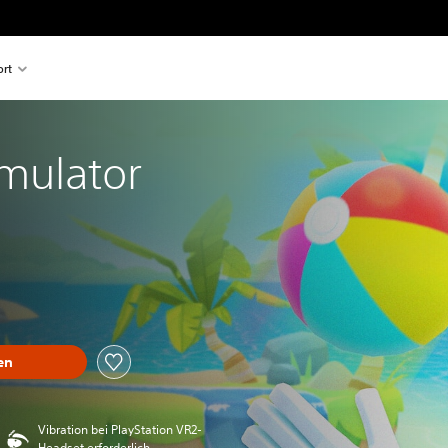
rt
imulator
en
Vibration bei PlayStation VR2-
Headset erforderlich