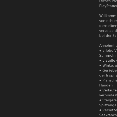
Dieses Pro
PlayStatio
Willkomme
von echte
denselben
versetze 
bei der S
Annehmlic
● Erlebe V
Sammeln v
● Erstelle
● Winke, u
● Genieße
der Inspir
● Plansche
Händen!
● Verlauf
verbindes
● Steiger
Spitzenge
● Versetze
Seekrankhe