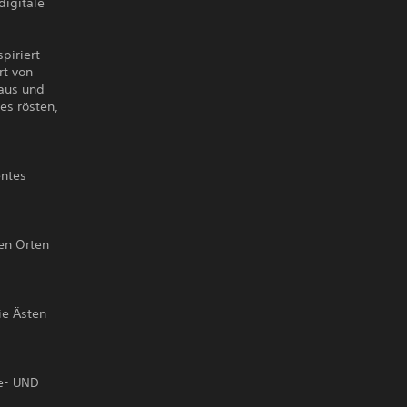
digitale
piriert
rt von
 aus und
es rösten,
entes
en Orten
 …
ie Ästen
!
se- UND