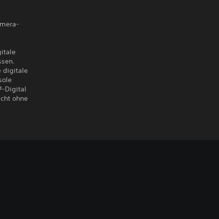
amera-
itale
ssen.
 digitale
sole
®-Digital
icht ohne