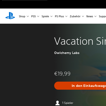
Shop
PS5
Spiele
PS Plus
Zubehör
News
Suppo
Vacation S
Owlchemy Labs
€19,99
In den Einkaufswag
1 Spieler