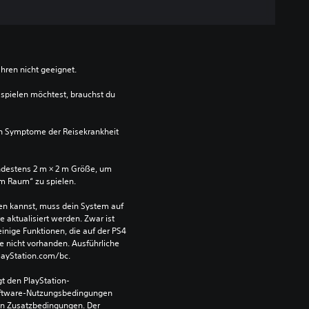
ahren nicht geeignet.
spielen möchtest, brauchst du 
n Symptome der Reisekrankheit 
ndestens 2 m × 2 m Größe, um 
im Raum“ zu spielen.
len kannst, muss dein System auf 
aktualisiert werden. Zwar ist 
einige Funktionen, die auf der PS4 
e nicht vorhanden. Ausführliche 
PlayStation.com/bc.
t den PlayStation-
ftware-Nutzungsbedingungen 
en Zusatzbedingungen. Der 