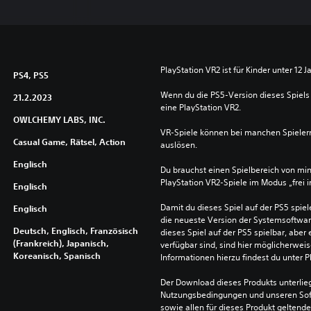
PlayStation VR2 ist für Kinder unter 12 J
PS4, PS5
Wenn du die PS5-Version dieses Spiels 
21.2.2023
eine PlayStation VR2.
OWLCHEMY LABS, INC.
VR-Spiele können bei manchen Spieler
Casual Game, Rätsel, Action
auslösen.
Englisch
Du brauchst einen Spielbereich von mi
PlayStation VR2-Spiele im Modus „frei 
Englisch
Damit du dieses Spiel auf der PS5 spie
Englisch
die neueste Version der Systemsoftware 
Deutsch, Englisch, Französisch
dieses Spiel auf der PS5 spielbar, aber 
(Frankreich), Japanisch,
verfügbar sind, sind hier möglicherweis
Koreanisch, Spanisch
Informationen hierzu findest du unter 
Der Download dieses Produkts unterlieg
Nutzungsbedingungen und unseren So
sowie allen für dieses Produkt geltend