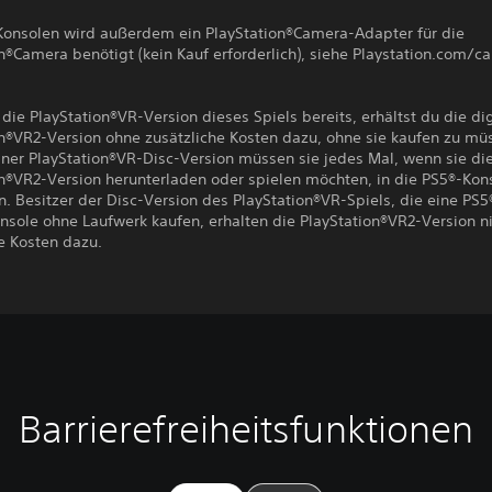
Konsolen wird außerdem ein PlayStation®Camera-Adapter für die
n®Camera benötigt (kein Kauf erforderlich), siehe Playstation.com/c
 die PlayStation®VR-Version dieses Spiels bereits, erhältst du die dig
on®VR2-Version ohne zusätzliche Kosten dazu, ohne sie kaufen zu mü
iner PlayStation®VR-Disc-Version müssen sie jedes Mal, wenn sie die
on®VR2-Version herunterladen oder spielen möchten, in die PS5®-Kon
. Besitzer der Disc-Version des PlayStation®VR-Spiels, die eine PS5
nsole ohne Laufwerk kaufen, erhalten die PlayStation®VR2-Version n
e Kosten dazu.
Barrierefreiheitsfunktionen