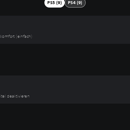
PS5 (9)
PS4 (9)
tkomfort (einfach)
itel deaktivieren