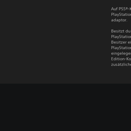
Auf PS5®-
PlayStatio
adaptor.
Besitzt du
PlayStati
Besitzer e
PlayStati
eingelegen
Edition-Ko
zusätzlich
T
3
S
S
e
D
p
p
x
-
i
i