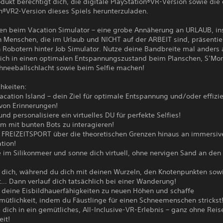
dukt berechtigt dich, die digitale PlayStation®VR-Version sowie die 
n®VR2-Version dieses Spiels herunterzuladen.
n beim Vacation Simulator – eine grobe Annäherung an URLAUB, ins
n Menschen, die im Urlaub und NICHT auf der ARBEIT sind, präsentie
 Robotern hinter Job Simulator. Nutze deine Bandbreite mal anders
dich in einen optimalen Entspannungszustand beim Planschen, S’Mor
chneeballschlacht sowie beim Selfie machen!
hkeiten:
acation Island – dein Ziel für optimale Entspannung und/oder effizi
on Erinnerungen!
 und personalisiere ein virtuelles DU für perfekte Selfies!
m mit bunten Bots zu interagieren!
 FREIZEITSPORT über die theoretischen Grenzen hinaus an immersiv
ation!
 im Silikonmeer und sonne dich virtuell, ohne nervigen Sand an den
e dich, während du dich mit deinen Wurzeln, den Knotenpunkten sow
t… Dann verlauf dich tatsächlich bei einer Wanderung!
e deine Eisbildhauerfähigkeiten zu neuen Höhen und schaffe
mütlichkeit, indem du Fäustlinge für einen Schneemenschen strickst
 dich in ein gemütliches, All-Inclusive-VR-Erlebnis – ganz ohne Rei
it!