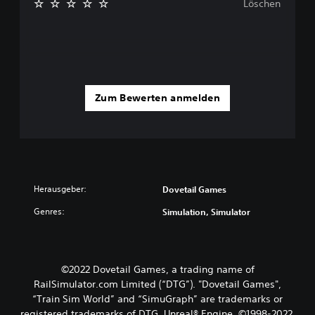
Löschen
Zum Bewerten anmelden
Herausgeber:
Dovetail Games
Genres:
Simulation, Simulator
©2022 Dovetail Games, a trading name of
RailSimulator.com Limited (“DTG”). "Dovetail Games",
“Train Sim World” and “SimuGraph” are trademarks or
registered trademarks of DTG. Unreal® Engine, ©1998-2022,