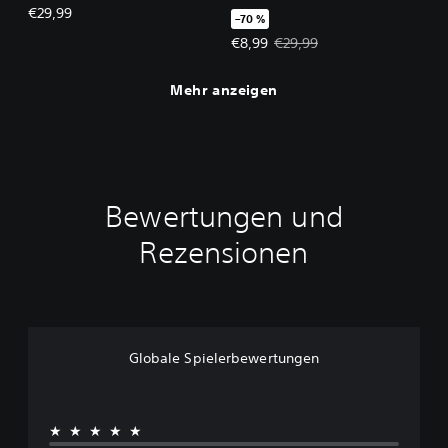
€29,99
–70 %
Angebotspreis: €8,99 Ursprünglic
€8,99
€29,99
Mehr anzeigen
Bewertungen und
Rezensionen
Globale Spielerbewertungen
★★★★★