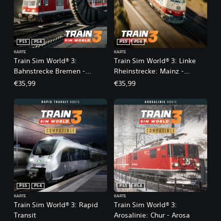
PS5
PS4
PS5
PS4
KARTE
KARTE
Train Sim World® 3:
Train Sim World® 3: Linke
Bahnstrecke Bremen -
Rheinstrecke: Mainz -
Oldenburg
Koblenz Route Add-On
€35,99
€35,99
PS5
PS4
PS5
PS4
KARTE
KARTE
Train Sim World® 3: Rapid
Train Sim World® 3:
Transit
Arosalinie: Chur - Arosa