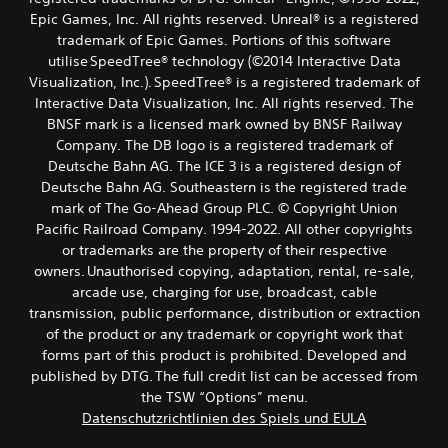
Epic Games, Inc. All rights reserved. Unreal® is a registered
trademark of Epic Games. Portions of this software
utilise SpeedTree® technology (©2014 Interactive Data
Visualization, Inc.). SpeedTree® is a registered trademark of
Interactive Data Visualization, Inc. All rights reserved. The
BNSF mark is a licensed mark owned by BNSF Railway
Company. The DB logo is a registered trademark of
Deutsche Bahn AG. The ICE 3 is a registered design of
Deutsche Bahn AG. Southeastern is the registered trade
mark of The Go-Ahead Group PLC. © Copyright Union
Pacific Railroad Company. 1994-2022. All other copyrights
or trademarks are the property of their respective
owners. Unauthorised copying, adaptation, rental, re-sale,
arcade use, charging for use, broadcast, cable
transmission, public performance, distribution or extraction
of the product or any trademark or copyright work that
forms part of this product is prohibited. Developed and
published by DTG. The full credit list can be accessed from
the TSW “Options” menu.
Datenschutzrichtlinien des Spiels und EULA