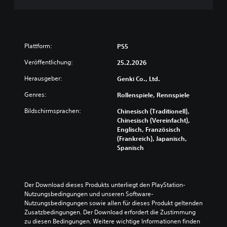
m
s
c
h
a
Plattform:
PS5
l
t
Veröffentlichung:
25.2.2026
e
Herausgeber:
Genki Co., Ltd.
n
.
Genres:
Rollenspiele, Rennspiele
Bildschirmsprachen:
Chinesisch (Traditionell),
Chinesisch (Vereinfacht),
Englisch, Französisch
(Frankreich), Japanisch,
Spanisch
Der Download dieses Produkts unterliegt den PlayStation-
Nutzungsbedingungen und unseren Software-
Nutzungsbedingungen sowie allen für dieses Produkt geltenden 
Zusatzbedingungen. Der Download erfordert die Zustimmung 
zu diesen Bedingungen. Weitere wichtige Informationen finden 