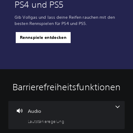
PS4 und PS5
Gib Vollgas und lass deine Reifen rauchen mit den
besten Rennspielen für PS4 und PS5.
Rennspiele entdecken
Barrierefreiheitsfunktionen
L
a
u
t
s
Audio
t
Lautstärkeregelung
ä
r