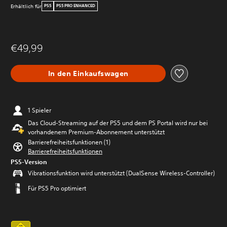
Erhältlich für
PS5
PS5 PRO ENHANCED
€49,99
In den Einkaufswagen
1 Spieler
Das Cloud-Streaming auf der PS5 und dem PS Portal wird nur bei
vorhandenem Premium-Abonnement unterstützt
Barrierefreiheitsfunktionen (1)
Barrierefreiheitsfunktionen
PS5-Version
Vibrationsfunktion wird unterstützt (DualSense Wireless-Controller)
Für PS5 Pro optimiert