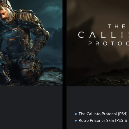
g
i
t
a
l
D
e
l
u
x
e
E
d
i
t
i
o
n
The Callisto Protocol (PS4)
Retro Prisoner Skin (PS5 &