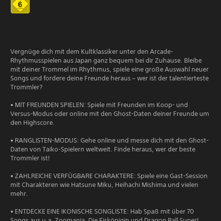
Vergnüge dich mit dem Kultklassiker unter den Arcade-
Rhythmusspielen aus Japan ganz bequem bei dir Zuhause. Bleibe
mit deiner Trommel im Rhythmus, spiele eine große Auswahl neuer
Songs und fordere deine Freunde heraus – wer ist der talentierteste
Trommler?
• MIT FREUNDEN SPIELEN: Spiele mit Freunden im Koop- und
Versus-Modus oder online mit den Ghost-Daten deiner Freunde um
den Highscore.
• RANGLISTEN-MODUS: Gehe online und messe dich mit den Ghost-
Daten von Taiko-Spielern weltweit. Finde heraus, wer der beste
Trommler ist!
• ZAHLREICHE VERFÜGBARE CHARAKTERE: Spiele eine Gast-Session
mit Charakteren wie Hatsune Miku, Heihachi Mishima und vielen
mehr.
• ENTDECKE EINE IKONISCHE SONGLISTE: Hab Spaß mit über 70
Songs aus u.a. Zoomania, Die Eiskönigin und Dragon Ball Super!