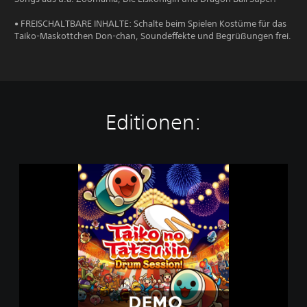
• FREISCHALTBARE INHALTE: Schalte beim Spielen Kostüme für das
Taiko-Maskottchen Don-chan, Soundeffekte und Begrüßungen frei.
Editionen:
T
a
i
k
o
n
o
T
a
t
s