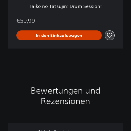
j
Taiko no Tatsujin: Drum Session!
i
n
:
€59,99
D
r
In den Einkaufswagen
u
m
S
e
s
s
i
o
n
!
Bewertungen und
Rezensionen