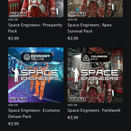
PS5
PS4
PS5
PS4
ADD-ON
ADD-ON
Space Engineers: Prosperity
Space Engineers: Apex
Pack
Survival Pack
€3,99
€3,99
PS5
PS4
PS5
PS4
ADD-ON
ADD-ON
Space Engineers: Economy
Space Engineers: Fieldwork
Deluxe Pack
€3,99
€3,99