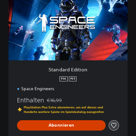
t
a
n
d
a
r
d
E
d
i
t
i
Standard Edition
o
n
PS4
PS5
Space Engineers
Enthalten
€16,99
Preisnachlass gegenüber dem Originalpreis 
PlayStation Plus Extra abonnieren, um auf dieses und
Hunderte weitere Spiele im Spielekatalog zuzugreifen
Abonnieren