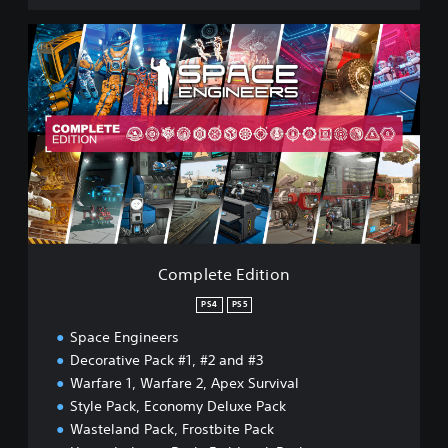
C
o
m
p
l
e
t
e
E
d
i
t
i
Complete Edition
o
n
PS4
PS5
Space Engineers
Decorative Pack #1, #2 and #3
Warfare 1, Warfare 2, Apex Survival
Style Pack, Economy Deluxe Pack
Wasteland Pack, Frostbite Pack