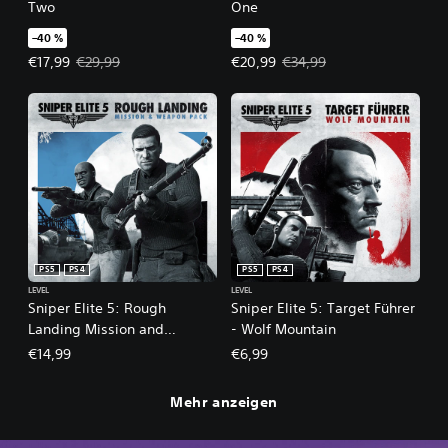
Two
One
–40 %
–40 %
Angebotspreis: €17,99 Ursprünglicher Preis: €29,99
Angebotspreis: €20,99 Ursprüngli
€17,99
€29,99
€20,99
€34,99
PS5
PS4
PS5
PS4
LEVEL
LEVEL
Sniper Elite 5: Rough
Sniper Elite 5: Target Führer
Landing Mission and
- Wolf Mountain
Weapon Pack
€14,99
€6,99
Mehr anzeigen