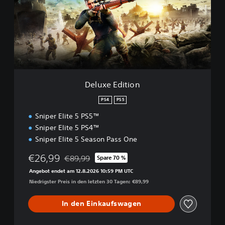
x
e
E
d
i
t
i
o
n
Deluxe Edition
PS4
PS5
Sniper Elite 5 PS5™
Sniper Elite 5 PS4™
Sniper Elite 5 Season Pass One
€26,99
€89,99
Spare 70 %
Preisnachlass gegenüber dem Originalpreis von
Angebot endet am 12.8.2026 10:59 PM UTC
Niedrigster Preis in den letzten 30 Tagen: €89,99
In den Einkaufswagen