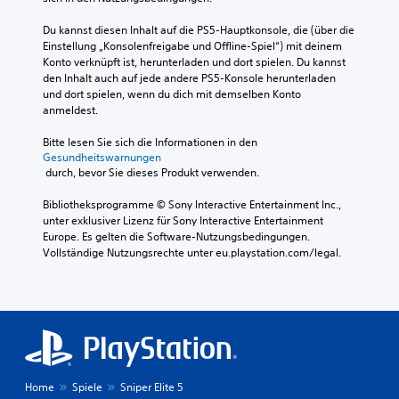
t
i
z
h
e
o
u
e
t
r
Du kannst diesen Inhalt auf die PS5-Hauptkonsole, die (über die 
i
l
r
b
Einstellung „Konsolenfreigabe und Offline-Spiel“) mit deinem 
D
n
e
t
e
Konto verknüpft ist, herunterladen und dort spielen. Du kannst 
u
f
s
)
s
den Inhalt auch auf jede andere PS5-Konsole herunterladen 
k
o
e
o
und dort spielen, wenn du dich mit demselben Konto 
D
a
r
n
n
anmeldest.
u
n
m
s
d
k
n
a
i
e
Bitte lesen Sie sich die Informationen in den 
a
s
t
n
r
Gesundheitswarnungen
n
t
i
d
e
 durch, bevor Sie dieses Produkt verwenden.
n
d
o
.
I
s
i
n
n
Bibliotheksprogramme © Sony Interactive Entertainment Inc., 
t
e
e
f
unter exklusiver Lizenz für Sony Interactive Entertainment 
d
B
n
o
Europe. Es gelten die Software-Nutzungsbedingungen. 
i
e
w
r
Vollständige Nutzungsrechte unter eu.playstation.com/legal.
e
l
e
m
w
e
r
a
a
g
d
t
a
u
e
i
g
n
n
o
e
g
z
n
r
e
u
e
e
n
s
n
c
d
ä
Home
Spiele
Sniper Elite 5
f