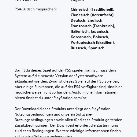
a
k
.
n
i
n
n
e
PS4-Bildschirmsprachen:
Chinesisch (Traditionell),
v
g
s
Chinesisch (Vereinfacht),
m
e
e
S
t
Deutsch, Englisch,
p
n
z
t
i
Französisch (Frankreich),
f
e
z
e
n
Italienisch, Japanisch,
i
i
u
u
t
Koreanisch, Polnisch,
g
n
m
e
e
Portugiesisch (Brasilien),
t
d
A
r
Russisch, Spanisch
r
,
l
u
e
e
d
i
s
d
l
a
s
c
i
s
e
a
h
Damit du dieses Spiel auf der PS5 spielen kannst, muss dein 
o
s
m
n
System auf die neueste Version der Systemsoftware 
k
e
s
e
t
aktualisiert werden. Zwar ist dieses Spiel auf der PS5 spielbar, 
e
i
i
n
e
aber einige Funktionen, die auf der PS4 verfügbar sind, sind hier 
e
i
n
t
S
möglicherweise nicht vorhanden. Ausführliche Informationen 
l
t
s
t
ü
hierzu findest du unter PlayStation.com/bc.
e
(
a
e
b
i
e
t
l
Der Download dieses Produkts unterliegt den PlayStation-
e
c
r
l
z
Nutzungsbedingungen und unseren Software-
r
h
e
w
Nutzungsbedingungen sowie allen für dieses Produkt geltenden 
A
t
s
n
e
Zusatzbedingungen. Der Download erfordert die Zustimmung 
u
e
i
o
zu diesen Bedingungen. Weitere wichtige Informationen finden 
i
d
r
c
d
sich in den Nutzungsbedingungen.