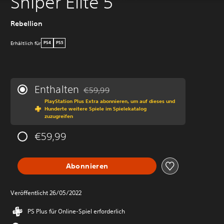
Sniper Elite 5
Rebellion
Erhältlich für
PS4
PS5
Enthalten
€59,99
Preisnachlass gegenüber dem Originalprei
PlayStation Plus Extra abonnieren, um auf dieses und
Hunderte weitere Spiele im Spielekatalog
zuzugreifen
€59,99
Abonnieren
Veröffentlicht 26/05/2022
PS Plus für Online-Spiel erforderlich