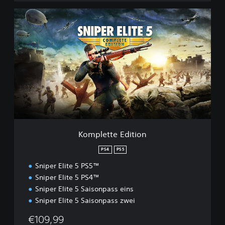
K
o
m
p
l
e
t
t
e
E
d
i
t
Komplette Edition
i
o
PS4
PS5
n
Sniper Elite 5 PS5™
Sniper Elite 5 PS4™
Sniper Elite 5 Saisonpass eins
Sniper Elite 5 Saisonpass zwei
€109,99