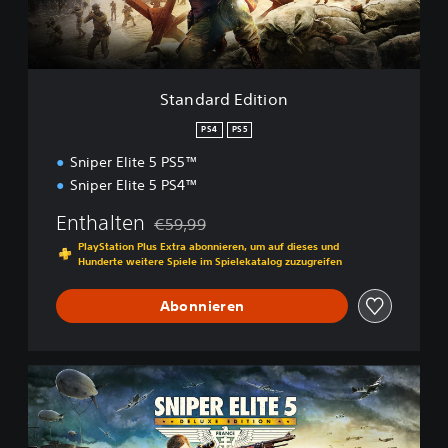
E
d
i
t
i
Standard Edition
o
n
PS4
PS5
Sniper Elite 5 PS5™
Sniper Elite 5 PS4™
Enthalten
€59,99
Preisnachlass gegenüber dem Originalpreis
PlayStation Plus Extra abonnieren, um auf dieses und
Hunderte weitere Spiele im Spielekatalog zuzugreifen
Abonnieren
D
e
l
u