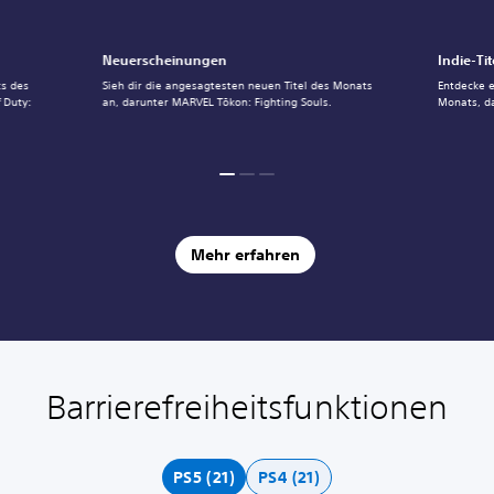
Neuerscheinungen
Indie-Tit
ts des
Sieh dir die angesagtesten neuen Titel des Monats
Entdecke e
 Duty:
an, darunter MARVEL Tōkon: Fighting Souls.
Monats, d
Mehr erfahren
Barrierefreiheitsfunktionen
F
L
U
A
A
S
a
a
n
n
n
c
r
u
t
p
p
h
b
t
e
a
a
n
PS5 (21)
PS4 (21)
a
s
r
s
s
e