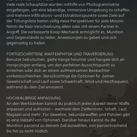
Viele reale Schauplätze wurden mithilfe von Photogrammetrie
eingefangen, um eine lebendige, immersive Umgebung zu schaffen,
und mehrere Infiltrations- und Extraktionspunkte sowie Ziele auf
der Tötungsliste bieten völlig neue Perspektiven für jede Mission.
Nimm die Nazi-Verschwörung allein oder mit einem Partner in
Angriff. Die verbesserte Koop-Mechanik ermöglicht es, Munition
und Gegenstände zu teilen, Anweisungen zu geben und sich
gegenseitig zu heilen.
FORTGESCHRITTENE WAFFENPHYSIK UND TRAVERSIERUNG
Benutze Seilrutschen, gleite Hänge hinunter und hangele dich an
Vorsprüngen entlang, um den perfekten Aussichtspunkt zu
erreichen oder dich an einem aufmerksamen Beobachter
vorbeizuschleichen. Berücksichtige die Optionen für deinen
Gewehrschaft und Lauf sowie Schwerkraft, Wind und Herzfrequenz,
während du dein Ziel anvisierst.
HOCHKALIBRIGE ANPASSUNG
An den Werkbänken kannst du praktisch jeden Aspekt deiner Waffe
anpassen und aufrüsten – wechsele dein Zielfernrohr, Schaft, Lauf,
Magazin und mehr. Für Gewehre, Sekundärwaffen und Pistolen gibt
es eine Vielzahl von Optionen. Darüber hinaus kannst du die
Munition passend zu deinem Ziel auswählen, von panzerbrechend
bis hin zu nicht-tödlich.