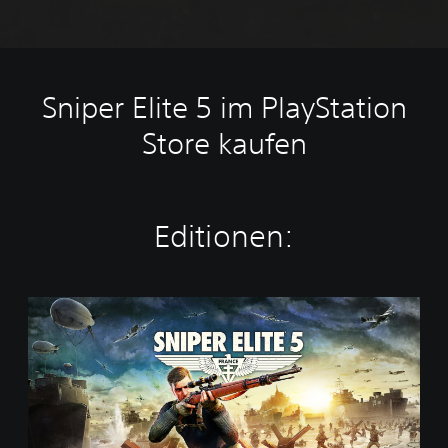
Sniper Elite 5 im PlayStation
Store kaufen
Editionen:
S
t
a
n
d
a
r
d