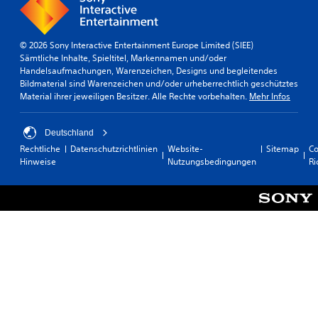
c
j
t
D
h
e
r
s
k
d
o
o
e
e
l
© 2026 Sony Interactive Entertainment Europe Limited (SIEE)
d
i
r
l
Sämtliche Inhalte, Spieltitel, Markennamen und/oder
e
t
z
e
Handelsaufmachungen, Warenzeichen, Designs und begleitendes
r
f
e
r
Bildmaterial sind Warenzeichen und/oder urheberrechtlich geschütztes
L
ü
i
v
Material ihrer jeweiligen Besitzer. Alle Rechte vorbehalten.
Mehr Infos
a
r
t
i
n
j
e
b
d
e
i
r
Deutschland
k
d
n
a
Rechtliche
Datenschutzrichtlinien
Website-
Sitemap
Co
a
e
s
t
Hinweise
Nutzungsbedingungen
Ri
r
n
e
i
t
S
h
o
e
t
e
n
n
i
n
k
m
c
.
o
a
k
m
r
a
m
S
k
n
u
i
p
p
n
e
i
a
i
r
s
e
z
e
s
l
i