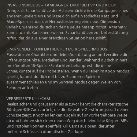
INVASIONSMODUS – KAMPAGNEN-DROP BEI PvP UND KOOP
Dringe als Scharfschütze der Achsenmächte in die Kampagne eines
anderen Spielers ein und lasse dich auf ein tödliches Katz-und-
Maus-Spiel ein, das der Herausforderung eine neue Dimension
verleiht, während du sich an deine Beute heranpirschst. Alternativ
kannst du als Karl einen zweiten Scharfschützen zur Unterstützung
rufen, der dir aus einer brenzligen Situation heraushilft.
SPANNENDER, KONFLIKTREICHER MEHRSPIELERMODUS
Passe deinen Charakter und deine Ausrüstung an und verdiene dir
Erfahrungspunkte, Medaillen und Bänder, während du dich in hart
umkämpften 16-Spieler-Schlachten behauptest, die deine
Schießkünste auf die Probe stellen. Wenn du lieber im Koop-Modus
spielst, kannst du dich mit bis zu 3 anderen Spielern
zusammenschließen und im Survival-Modus gegen Wellen von
Feinden antreten.
VERBESSERTE KILL-CAM
Realistischer und grausamer als je zuvor kehrt die charakteristische
Röntgen-Kill-Cam zurück, die dir die wahre Zerstörungskraft deiner
Schüsse zeigt. Knochen lenken Kugeln auf unvorhersehbare Weise
ab und bahnen sich einen neuen Weg durch feindliche Körper. MPs
und Pistolen können ebenfalls Kill-Cams auslösen, darunter
mehrere Schüsse in dramatischer Zeitlupe.