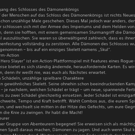
gang des Schlosses des Dämonenkönigs
ff der Menschen auf das Schloss des Dämonenkönigs ist nichts Neues
 schon unzählige Male geschehen. Dieses Mal jedoch war anders, de
r schlossen sich mit der Armee des Imperiums und dem Helden von
 denn sie hofften, mit einem gemeinsamen Sturmangriff die Dämo
al auszulöschen. Sie waren so überwältigend zahlreich, dass es ihne
enfestung vollständig zu zerstören. Alle Dämonen des Schlosses w
genommen – bis auf ein einziges Skelett namens „Skul“.
orm-Action
 Hero Slayer“ ist ein Action-Plattformspiel mit Features eines Rogue-
ise bietet es sich ständig ändernde, herausfordernde Karten. Es wi
n, denn ihr weißt nie, was euch als Nächstes erwartet.
 Schädeln, unzählige spielbare Charaktere
kein gewöhnliches Skelett. Seine ohnehin schon beeindruckenden Ka
 – je nachdem, welchen Schädel er trägt – um neue, spannende Ferti
bis zu zwei Schädel gleichzeitig einsetzen. Jeder Schädel ist einzigar
ichweite, Tempo und Kraft betrifft. Wählt Combos aus, die eurem Spi
en, und wechselt sie mitten in der Hitze des Gefechts, um eure Geg
in die Knie zu zwingen. Ihr habt die Macht!
eurer
iner Gruppe von Abenteurern begegnet! Sie erweisen sich als mächti
einen Spaß daraus machen, Dämonen zu jagen. Und auch wenn Skul kle