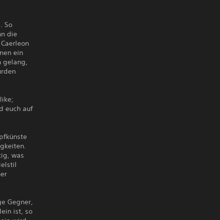
. So
nn die
 Caerleon
nen ein
n gelang,
urden
like;
rd euch auf
mpfkünste
gkeiten.
tig, was
elstil
ner
ge Gegner,
in ist, so