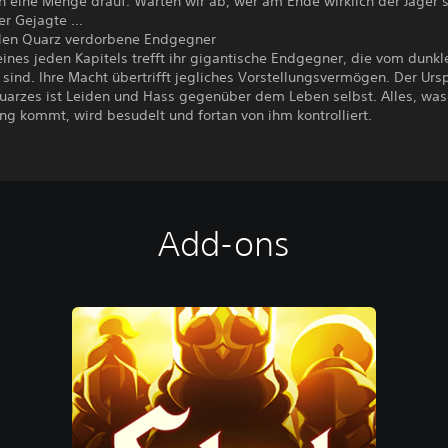
h eine Menge drauf. Warten wir ab, wer am Ende wirklich der Jäger 
er Gejagte …
en Quarz verdorbene Endgegner
ines jeden Kapitels trefft ihr gigantische Endgegner, die vom dunk
sind. Ihre Macht übertrifft jegliches Vorstellungsvermögen. Der Ur
uarzes ist Leiden und Hass gegenüber dem Leben selbst. Alles, was
ng kommt, wird besudelt und fortan von ihm kontrolliert.
Add-ons