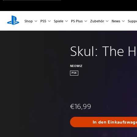
Shop
PS5
Spiele
PS Plus
Zubehör
News
Suppo
Skul: The H
NEOWIZ
PS4
€16,99
In den Einkaufswag