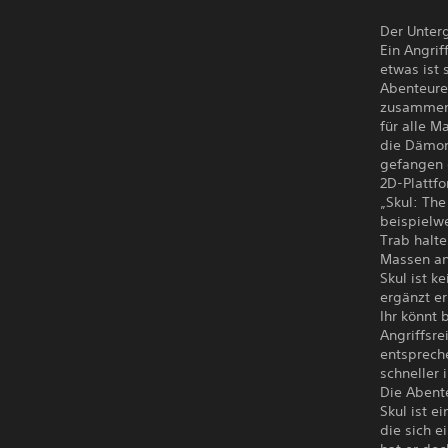
Der Unter
Ein Angri
etwas ist
Abenteure
zusammen,
für alle M
die Dämon
gefangen 
2D-Plattf
„Skul: The
beispielwe
Trab halte
Massen an
Skul ist 
ergänzt er
Ihr könnt 
Angriffsre
entsprech
schneller 
Die Abent
Skul ist e
die sich 