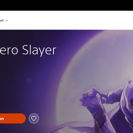
rt
ero Slayer
en