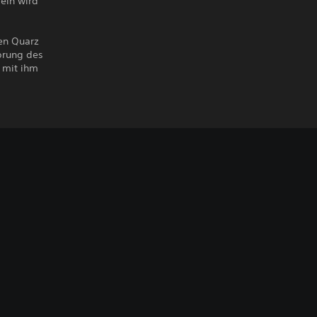
sein wird
len Quarz
sprung des
 mit ihm