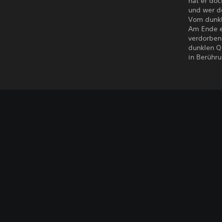
hat er doc
und wer d
Vom dunkl
Am Ende e
verdorben 
dunklen Q
in Berühru