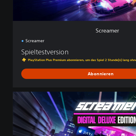
Screamer
Screamer
Spieltestversion
PlayStation Plus Premium abonnieren, um das Spiel 2 Stunde(n) lang oh
Abonnieren
D
i
g
i
t
a
l