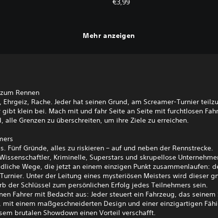
€3,99
Mehr anzeigen
 zum Rennen
, Ehrgeiz, Rache. Jeder hat seinen Grund, am Screamer-Turnier teil
 gibt klein bei. Mach mit und fahr Seite an Seite mit furchtlosen Fahr
d, alle Grenzen zu überschreiten, um ihre Ziele zu erreichen.
mers
. Fünf Gründe, alles zu riskieren – auf und neben der Rennstrecke.
Wissenschaftler, Kriminelle, Superstars und skrupellose Unternehme
edliche Wege, die jetzt an einem einzigen Punkt zusammenlaufen: 
Turnier. Unter der Leitung eines mysteriösen Meisters wird dieser 
b der Schlüssel zum persönlichen Erfolg jedes Teilnehmers sein.
en Fahrer mit Bedacht aus: Jeder steuert ein Fahrzeug, das seinem 
t, mit einem maßgeschneiderten Design und einer einzigartigen Fähi
esem brutalen Showdown einen Vorteil verschafft.