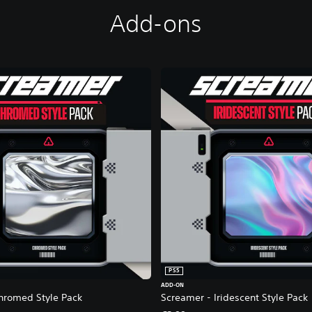
Add-ons
PS5
ADD-ON
hromed Style Pack
Screamer - Iridescent Style Pack