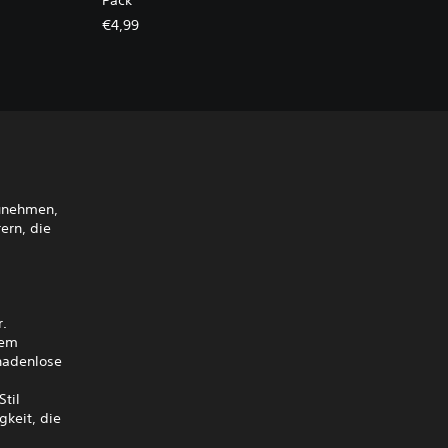
Pack
€4,99
zunehmen,
ern, die
r.
dem
gnadenlose
Stil
gkeit, die