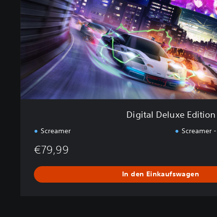
D
e
l
u
x
e
E
d
i
t
i
Digital Deluxe Edition
o
n
Screamer
Screamer -
€79,99
In den Einkaufswagen