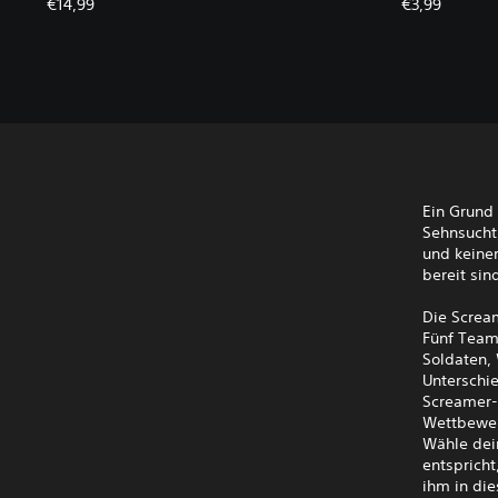
€14,99
€3,99
Ein Grund
Sehnsucht
und keiner
bereit sin
Die Screa
Fünf Teams
Soldaten, 
Unterschi
Screamer-
Wettbewer
Wähle dein
entsprich
ihm in di