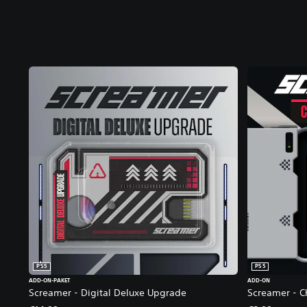
PS5
PS5
ADD-ON-PAKET
ADD-ON
Screamer - Digital Deluxe Upgrade
Screamer - C