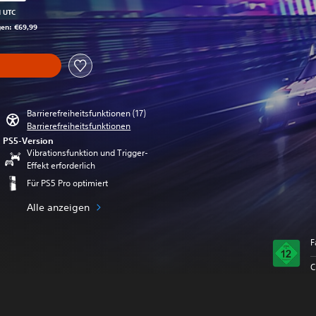
gegenüber dem Originalpreis von €69,99
M UTC
gen: €69,99
Barrierefreiheitsfunktionen (17)
Barrierefreiheitsfunktionen
PS5-Version
Vibrationsfunktion und Trigger-
Effekt erforderlich
Für PS5 Pro optimiert
Alle anzeigen
F
C