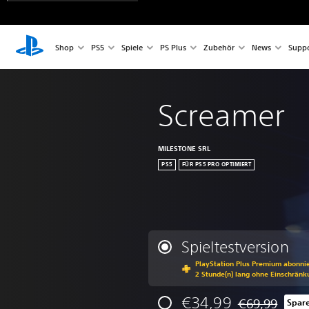
Shop
PS5
Spiele
PS Plus
Zubehör
News
Suppo
Screamer
MILESTONE SRL
PS5
FÜR PS5 PRO OPTIMIERT
Spieltestversion
PlayStation Plus Premium abonnie
2 Stunde(n) lang ohne Einschränk
€34,99
€69,99
Spar