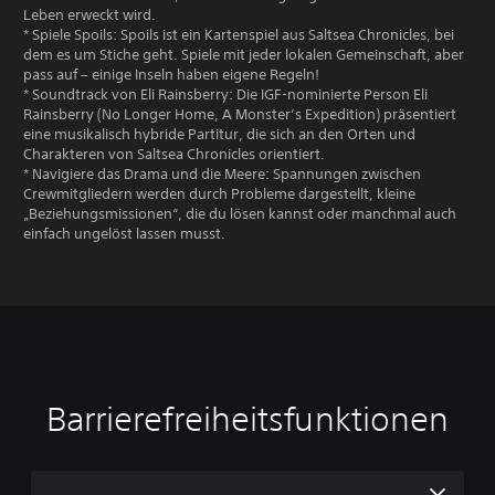
Leben erweckt wird.
* Spiele Spoils: Spoils ist ein Kartenspiel aus Saltsea Chronicles, bei
dem es um Stiche geht. Spiele mit jeder lokalen Gemeinschaft, aber
pass auf – einige Inseln haben eigene Regeln!
* Soundtrack von Eli Rainsberry: Die IGF-nominierte Person Eli
Rainsberry (No Longer Home, A Monster’s Expedition) präsentiert
eine musikalisch hybride Partitur, die sich an den Orten und
Charakteren von Saltsea Chronicles orientiert.
* Navigiere das Drama und die Meere: Spannungen zwischen
Crewmitgliedern werden durch Probleme dargestellt, kleine
„Beziehungsmissionen“, die du lösen kannst oder manchmal auch
einfach ungelöst lassen musst.
Barrierefreiheitsfunktionen
G
L
S
A
S
r
a
p
n
p
o
u
i
p
i
ß
t
e
a
e