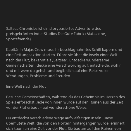
Saltsea Chronicles ist ein storybasiertes Adventure des
preisgekrönten Indie-Studios Die Gute Fabrik (Mutazione,
Sportsfriends).
Kapitänin Majas Crew muss ihr beschlagnahmtes Schiff kapern und
eine Rettungsaktion starten. Führe sie über die Inseln einer Welt
nach der Flut, bekannt als „Saltsea“. Entdecke wundersame
Gemeinschaften, decke eine Verschwörung auf, entscheide, wohin
und mit wem du gehst, und begib dich auf eine Reise voller
Wendungen, Probleme und Freuden.
Eine Welt nach der Flut
Besuche Gemeinschaften, während du das Geheimnis im Herzen des
Spiels erforschst. Jede von ihnen wurde auf den Ruinen aus der Zeit
vor der Flut erbaut – auf wunderschöne Weise.
Du entdeckst verschiedene Wege auf vielfältigen Inseln. Diese
überflutete Welt, die von den Hortern hintergangen wurde, erinnert
sich kaum an eine Zeit vor der Flut. Sie bauten auf den Ruinen von