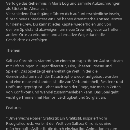
Verfolge das Geheimnis in Murls Log und sammle Aufzeichnungen
als Sticker im Almanach.
Verschiedene Durchgänge führen dich auf unterschiedliche Inseln,
führen neue Charaktere ein und haben dramatische Konsequenzen
für deine Crew. Du kannst jedes Kapitel wiederholen und von
deinem Spielstand abzweigen, um neue Crewmitglieder zu treffen,
andere Orte zu erkunden und alternative Wege durch die
Geschichte zu verfolgen.
Themen
Saltsea Chronicles stammt von einem preisgekrönten Autorenteam
mit Erfahrungen in Jugendliteratur, Film, Theater, Poesie und
Spielen. Das Spiel zeigt eine vielfältige Welt, in der die
Gemeinschaften nach der Katastrophe wieder aufgebaut wurden
und eine neue entstanden ist, die von Verbundenheit, Resilienz und
Hoffnung geprägt ist – aber auch von der Frage, wie man in Zeiten
von Konflikten und Wandel zusammenleben kann. Das Spiel geht
wichtige Themen mit Humor, Leichtigkeit und Sorgfalt an.
Features:
* Unverwechselbarer Grafikstil: Ein Grafikstil, inspiriert vom
Risografiedruck, verleiht der Welt von Saltsea Chronicles eine
märchenhafte Ästhetik, die durch einzigartige Animationen zum