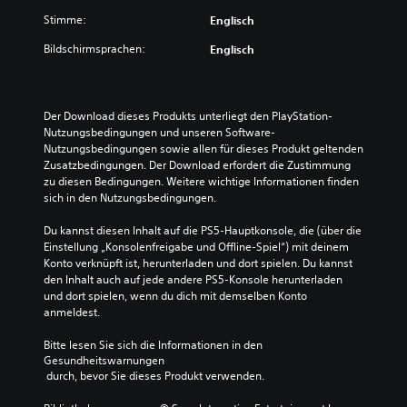
e
t
u
Stimme:
Englisch
r
m
k
n
a
a
Bildschirmsprachen:
Englisch
n
a
n
u
t
n
e
i
s
l
t
v
Der Download dieses Produkts unterliegt den PlayStation-
l
d
e
Nutzungsbedingungen und unseren Software-
e
a
Nutzungsbedingungen sowie allen für dieses Produkt geltenden 
n
S
s
Zusatzbedingungen. Der Download erfordert die Zustimmung 
Z
p
S
zu diesen Bedingungen. Weitere wichtige Informationen finden 
u
e
p
sich in den Nutzungsbedingungen.
m
i
i
S
c
e
Du kannst diesen Inhalt auf die PS5-Hauptkonsole, die (über die 
p
h
l
Einstellung „Konsolenfreigabe und Offline-Spiel“) mit deinem 
i
e
s
Konto verknüpft ist, herunterladen und dort spielen. Du kannst 
e
r
p
den Inhalt auch auf jede andere PS5-Konsole herunterladen 
l
p
i
und dort spielen, wenn du dich mit demselben Konto 
e
u
e
anmeldest.
n
n
l
d
k
e
Bitte lesen Sie sich die Informationen in den 
e
t
n
Gesundheitswarnungen
s
e
u
 durch, bevor Sie dieses Produkt verwenden.
S
e
n
p
r