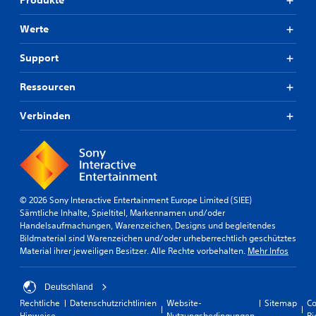
Produkte
s
s
d
t
n
e
e
Werte
o
r
n
t
S
g
Support
w
t
e
e
e
d
n
l
Ressourcen
r
d
l
ü
i
e
Verbinden
c
g
f
k
,
o
t
o
r
h
d
t
a
e
z
l
r
u
t
© 2026 Sony Interactive Entertainment Europe Limited (SIEE)
w
s
e
Sämtliche Inhalte, Spieltitel, Markennamen und/oder
i
e
n
Handelsaufmachungen, Warenzeichen, Designs und begleitendes
c
t
z
Bildmaterial sind Warenzeichen und/oder urheberrechtlich geschütztes
h
z
u
Material ihrer jeweiligen Besitzer. Alle Rechte vorbehalten.
Mehr Infos
t
e
m
i
n
ü
g
,
s
Deutschland
e
w
s
F
o
Rechtliche
Datenschutzrichtlinien
Website-
Sitemap
Co
e
a
d
Hinweise
Nutzungsbedingungen
Ri