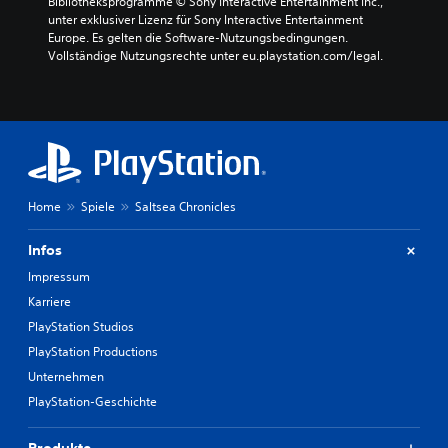
d
Bibliotheksprogramme © Sony Interactive Entertainment Inc., 
i
s
i
unter exklusiver Lizenz für Sony Interactive Entertainment 
e
t
n
Europe. Es gelten die Software-Nutzungsbedingungen. 
l
e
M
Vollständige Nutzungsrechte unter eu.playstation.com/legal.
s
l
e
i
l
n
s
e
ü
t
n
s
k
,
n
e
u
a
i
m
v
n
d
i
Home
Spiele
Saltsea Chronicles
F
a
g
a
s
i
r
S
Infos
e
b
p
r
Impressum
v
i
e
e
e
Karriere
n
r
l
,
PlayStation Studios
s
g
o
PlayStation Productions
t
e
h
ä
n
Unternehmen
n
n
a
e
PlayStation-Geschichte
d
u
T
n
a
a
i
n