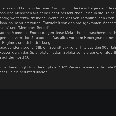
st ein verrückter, wunderbarer Roadtrip. Entdecke aufregende Orte 
hnliche Menschen auf deiner ganz persönlichen Reise in die Freihei
ständig weiterentwickelndes Abenteuer, das von Tarantino, den Coen
Joon-ho inspiriert wurde. Entwickelt von den preisgekrönten Macher
earts" und "Memories Retold".
ladene Momente, Entdeckungen, leise Melancholie, zwischenmensch
en und verrückte Situationen. Das alles vor dem Hintergrund eines
en Regimes und Unterdrückung.
raubender visueller Stil, ein Soundtrack voller Hits aus den 90er Ja
outen durch das Spiel bieten jedem Spieler seine eigene, einzigart
e auf der Road 96.
dukt berechtigt dich, die digitale PS4™-Version sowie die digitale
eses Spiels herunterzuladen.