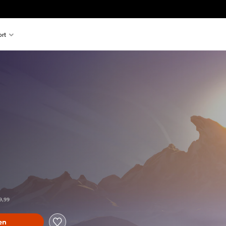
rt
er dem Originalpreis von €19,99
9,99
en