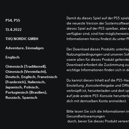
Damit du dieses Spiel auf der PS5 spie
PS4, PS5
die neueste Version der Systemsoftware 
dieses Spiel auf der PS5 spielbar, aber 
13.4.2022
verfügbar sind, sind hier möglicherweis
THQ NORDIC GMBH
Informationen hierzu findest du unter 
Adventure, Einmaliges
Der Download dieses Produkts unterlieg
Nutzungsbedingungen und unseren So
Englisch
sowie allen für dieses Produkt geltend
Download erfordert die Zustimmung zu 
Chinesisch (Traditionell),
wichtige Informationen finden sich in
Chinesisch (Vereinfacht),
Deutsch, Englisch, Französisch
Du kannst diesen Inhalt auf die PS5-Hau
(Frankreich), Italienisch,
Einstellung „Konsolenfreigabe und Offli
Japanisch, Polnisch,
verknüpft ist, herunterladen und dort sp
Portugiesisch (Brasilien),
auf jede andere PS5-Konsole herunterla
Russisch, Spanisch
dich mit demselben Konto anmeldest.
Bitte lesen Sie sich die Informationen i
Gesundheitswarnungen
 durch, bevor Sie dieses Produkt verwe