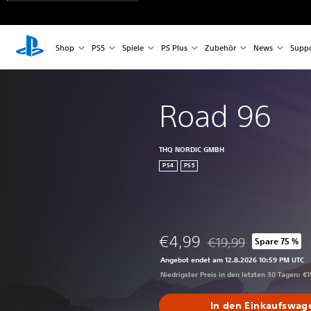
Shop
PS5
Spiele
PS Plus
Zubehör
News
Suppo
Road 96
THQ NORDIC GMBH
PS4
PS5
€4,99
€19,99
Spare 75 %
Preisnachlass gegenüb
Angebot endet am 12.8.2026 10:59 PM UTC
Niedrigster Preis in den letzten 30 Tagen: €1
In den Einkaufswag