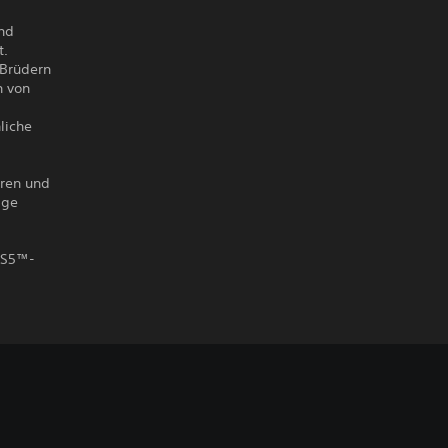
und
t.
-Brüdern
n von
liche
hren und
ige
 PS5™-