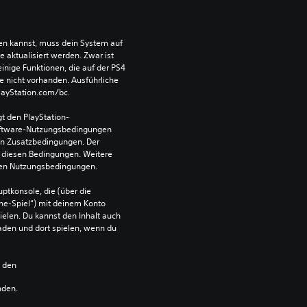
len kannst, muss dein System auf 
aktualisiert werden. Zwar ist 
einige Funktionen, die auf der PS4 
e nicht vorhanden. Ausführliche 
PlayStation.com/bc.
t den PlayStation-
ftware-Nutzungsbedingungen 
en Zusatzbedingungen. Der 
diesen Bedingungen. Weitere 
 den Nutzungsbedingungen.
ptkonsole, die (über die 
ne-Spiel“) mit deinem Konto 
ielen. Du kannst den Inhalt auch 
den und dort spielen, wenn du 
n den 
nden.