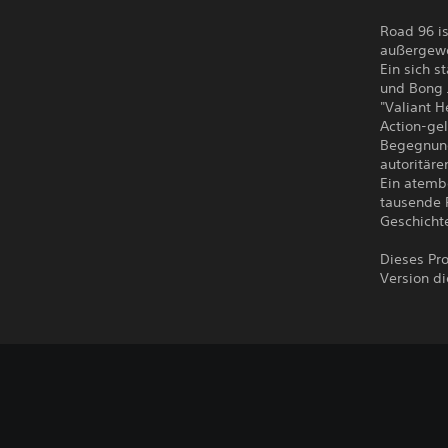
Road 96 i
außergewö
Ein sich 
und Bong 
"Valiant H
Action-ge
Begegnung
autoritär
Ein atembe
tausende R
Geschicht
Dieses Pro
Version di