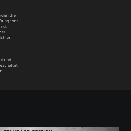
rden die
n Dungeons
rnd,
her
ichten
ni und
eschaltet,
n.