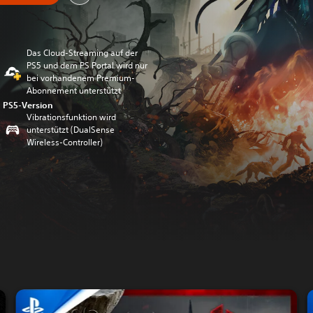
Das Cloud-Streaming auf der
PS5 und dem PS Portal wird nur
bei vorhandenem Premium-
Abonnement unterstützt
PS5-Version
Vibrationsfunktion wird
unterstützt (DualSense
Wireless-Controller)