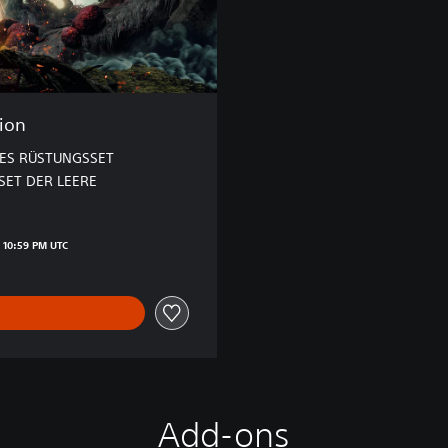
tion
ES RÜSTUNGSSET
ET DER LEERE
von €59,99
 10:59 PM UTC
Add-ons