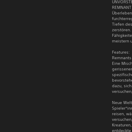
UNVORSTE
REMNANT I
Überleben
furchterre
Tiefen de
zerstören.
Fähigkeit
meistern 
Features:
Remnants 
Eine Misc
gerissene
spezifisc
bevorsteh
dazu, sic
versuchen
Neue Welte
Spieler*i
reisen, w
versuchen
Kreaturen
entdeckte