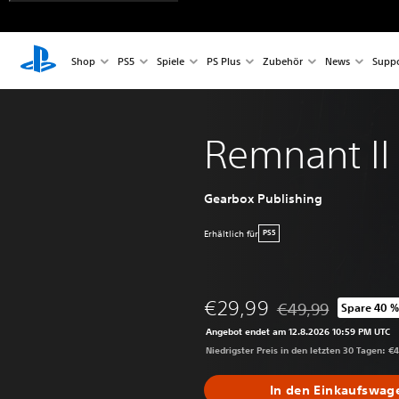
Shop
PS5
Spiele
PS Plus
Zubehör
News
Suppo
Remnant II
Gearbox Publishing
Erhältlich für
PS5
€29,99
€49,99
Spare 40 
Preisnachlass gegen
Angebot endet am 12.8.2026 10:59 PM UTC
Niedrigster Preis in den letzten 30 Tagen: €
In den Einkaufswag