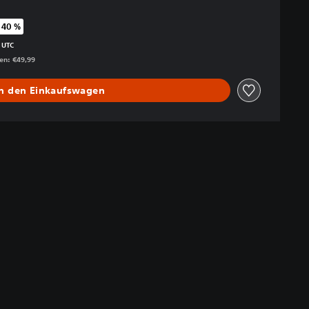
 40 %
egenüber dem Originalpreis von €49,99
 UTC
gen: €49,99
In den Einkaufswagen