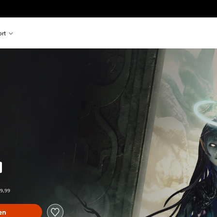
rt
%
über dem Originalpreis von €49,99
49,99
en