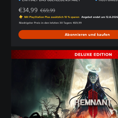
t
i
€34,99
€69,99
Preisnachlass gegenüber dem Originalpreis 
o
Mit PlayStation Plus zusätzlich 10 % sparen
Angebot endet am 12.8.2026
n
Niedrigster Preis in den letzten 30 Tagen: €69,99
Abonnieren und kaufen
R
e
m
n
a
n
t
I
I
®
-
D