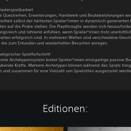
iederspielbarkeit
e Questreihen, Erweiterungen, Handwerk und Beutebelohnungen we
senheit selbst der härtesten Spieler*innen in dynamisch generierte
en auf die Probe stellen. Die Playthroughs werden sich herausforde
gsreich und lohnend anfühlen, wenn Spieler*innen trotz unerbittlic
eiten erfolgreich sind. In mehreren Welten sind verschiedene Gesch
 die zum Erkunden und wiederholten Besuchen anregen.
etypischer Spielfortschritt
erte Archetypensystem bietet Spieler*innen einzigartige passive Bo
bende Kräfte. Mehrere Archetypen können während des Spiels freig
t und zusammen für eine Vielzahl von Spielstilen ausgerüstet werde
Editionen:
R