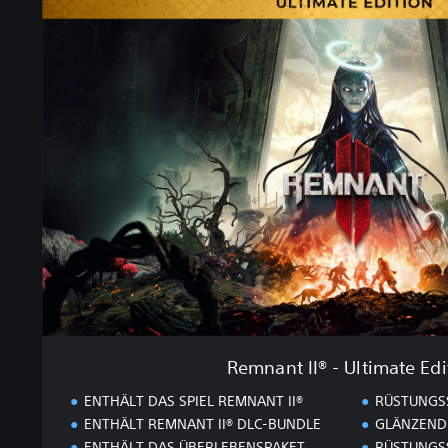
e
m
n
a
n
t
I
I
®
-
U
l
t
i
m
a
t
Remnant II® - Ultimate Edi
e
E
ENTHÄLT DAS SPIEL REMNANT II®
RÜSTUNGSS
d
ENTHÄLT REMNANT II® DLC-BUNDLE
GLÄNZEND
i
ENTHÄLT DAS ÜBERLEBENSPAKET
RÜSTUNGSS