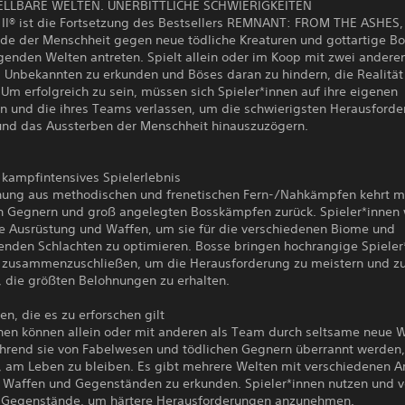
LLBARE WELTEN. UNERBITTLICHE SCHWIERIGKEITEN
I® ist die Fortsetzung des Bestsellers REMNANT: FROM THE ASHES,
de der Menschheit gegen neue tödliche Kreaturen und gottartige Bo
genden Welten antreten. Spielt allein oder im Koop mit zwei andere
s Unbekannten zu erkunden und Böses daran zu hindern, die Realität
 Um erfolgreich zu sein, müssen sich Spieler*innen auf ihre eigenen
en und die ihres Teams verlassen, um die schwierigsten Herausford
und das Aussterben der Menschheit hinauszuzögern.
kampfintensives Spielerlebnis
hung aus methodischen und frenetischen Fern-/Nahkämpfen kehrt m
n Gegnern und groß angelegten Bosskämpfen zurück. Spieler*innen
he Ausrüstung und Waffen, um sie für die verschiedenen Biome und
enden Schlachten zu optimieren. Bosse bringen hochrangige Spieler
h zusammenzuschließen, um die Herausforderung zu meistern und z
, die größten Belohnungen zu erhalten.
n, die es zu erforschen gilt
nnen können allein oder mit anderen als Team durch seltsame neue 
ährend sie von Fabelwesen und tödlichen Gegnern überrannt werden
, am Leben zu bleiben. Es gibt mehrere Welten mit verschiedenen A
, Waffen und Gegenständen zu erkunden. Spieler*innen nutzen und 
 Gegenstände, um härtere Herausforderungen anzunehmen.