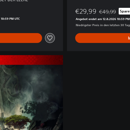
t
i
€29,99
€49,99
Spare
von €69,99
Preisnachlass g
o
 10:59 PM UTC
Angebot endet am 12.8.2026 10:59 PM
n
Niedrigster Preis in den letzten 30 Ta