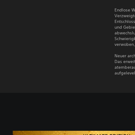
Endlose W
Verzweigt
Entschlos
und Gebiet
abwechslun
Schwierigk
verwoben,
Neuer arch
Das erweit
atemberau
aufgelevel
R