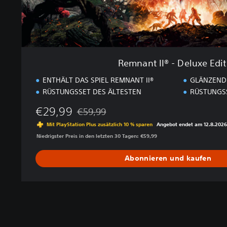
e
l
u
x
e
E
Remnant II® - Deluxe Edi
d
i
ENTHÄLT DAS SPIEL REMNANT II®
GLÄNZEND
t
RÜSTUNGSSET DES ÄLTESTEN
RÜSTUNGSS
i
o
€29,99
€59,99
Preisnachlass gegenüber dem Originalpreis 
n
Mit PlayStation Plus zusätzlich 10 % sparen
Angebot endet am 12.8.2026
Niedrigster Preis in den letzten 30 Tagen: €59,99
Abonnieren und kaufen