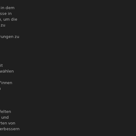
 in dem
sse in
n, um die
 zu
erungen zu
it
 wählen
*innen
u
Welten
, und
rten von
verbessern