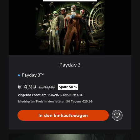
y
d
a
y
3
Payday 3
Payday 3™
€14,99
€29,99
Spare 50 %
Preisnachlass gegenüber dem Originalpreis von 
Angebot endet am 12.8.2026 10:59 PM UTC
Niedrigster Preis in den letzten 30 Tagen: €29,99
In den Einkaufswagen
P