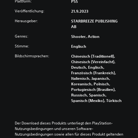
r
Plattform:
PS5
ö
z
g
d
n
u
u
Veröffentlichung:
21.9.2023
e
n
u
n
n
e
n
Herausgeber:
STARBREEZE PUBLISHING
g
S
n
t
AB
e
c
.
e
n
h
Genres:
Shooter, Action
r
n
w
s
u
i
Stimme:
Englisch
c
t
e
h
z
Bildschirmsprachen:
Chinesisch (Traditionell),
r
e
e
Chinesisch (Vereinfacht),
i
i
n
Deutsch, Englisch,
g
d
.
Französisch (Frankreich),
k
e
Italienisch, Japanisch,
e
n
Koreanisch, Polnisch,
i
A
s
Portugiesisch (Brasilien),
t
n
i
Russisch, Spanisch,
s
n
p
Spanisch (Mexiko), Türkisch
g
d
a
r
.
s
a
s
d
a
Der Download dieses Produkts unterliegt den PlayStation-
b
S
u
Nutzungsbedingungen und unseren Software-
a
i
s
Nutzungsbedingungen sowie allen für dieses Produkt geltenden 
r
c