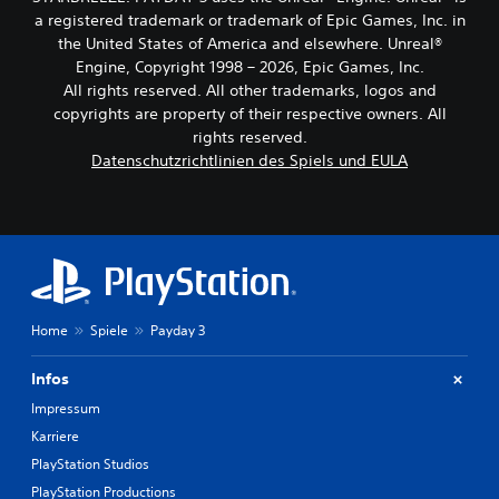
n
e
e
a registered trademark or trademark of Epic Games, Inc. in
n
r
r
the United States of America and elsewhere. Unreal®
s
w
s
t
Engine, Copyright 1998 – 2026, Epic Games, Inc.
e
i
w
All rights reserved. All other trademarks, logos and
i
c
ä
copyrights are property of their respective owners. All
t
h
h
rights reserved.
e
r
t
Datenschutzrichtlinien des Spiels und EULA
r
e
D
t
n
u
d
)
k
d
D
a
e
u
n
s
k
n
G
a
s
a
n
t
m
Home
Spiele
Payday 3
n
d
e
s
i
p
t
e
Infos
l
d
B
a
Impressum
i
e
y
e
l
Karriere
s
w
e
PlayStation Studios
o
a
g
h
PlayStation Productions
a
u