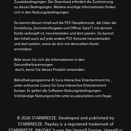
w
Zusatzbedingungen. Der Download erfordert die Zustimmung 
e
h
ä
zu diesen Bedingungen. Weitere wichtige Informationen finden 
S
t
h
sich in den Nutzungsbedingungen.
t
k
l
i
o
s
Du kannst diesen Inhalt auf die PS5-Hauptkonsole, die (über die 
c
m
t
Einstellung „Konsolenfreigabe und Offline-Spiel“) mit deinem 
k
.
Konto verknüpft ist, herunterladen und dort spielen. Du kannst 
f
den Inhalt auch auf jede andere PS5-Konsole herunterladen 
e
o
und dort spielen, wenn du dich mit demselben Konto 
m
r
S
anmeldest.
p
t
t
f
(
e
Bitte lesen Sie sich die Informationen in den 
i
e
u
Gesundheitswarnungen
n
i
 durch, bevor Sie dieses Produkt verwenden.
e
d
n
r
l
Bibliotheksprogramme © Sony Interactive Entertainment Inc., 
f
e
unter exklusiver Lizenz für Sony Interactive Entertainment 
i
a
l
Europe. Es gelten die Software-Nutzungsbedingungen. 
c
c
e
Vollständige Nutzungsrechte unter eu.playstation.com/legal.
h
h
m
k
)
e
e
D
n
i
u
t
© 2026 STARBREEZE. Developed and published by
t
k
ü
STARBREEZE. Payday is a registered trademark of
(
a
b
STARBREEZE. PAYDAY 3 uses the Unreal® Engine. Unreal® is