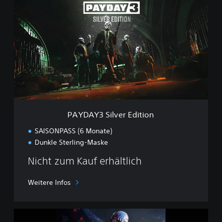
A
Y
D
A
Y
3
S
i
l
v
e
r
PAYDAY3 Silver Edition
E
d
SAISONPASS (6 Monate)
i
Dunkle Sterling-Maske
t
i
Nicht zum Kauf erhältlich
o
n
Weitere Infos
Y