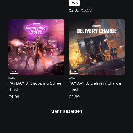
–25 %
Angebotspreis: €2,99 Ursprünglic
€2,99
€3,99
PS5
PS5
LEVEL
LEVEL
PAYDAY 3: Shopping Spree
PAYDAY 3: Delivery Charge
Heist
Heist
€4,99
€4,99
Mehr anzeigen