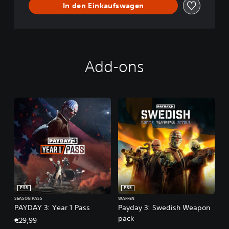
In den Einkaufswagen
Add-ons
PS5
PS5
SEASON PASS
WAFFEN
PAYDAY 3: Year 1 Pass
Payday 3: Swedish Weapon
pack
€29,99