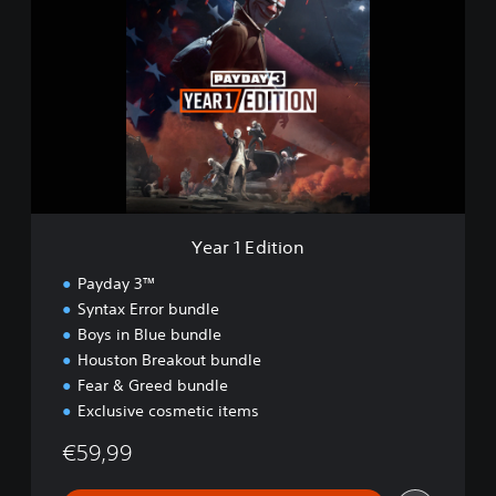
e
a
r
1
E
d
i
t
i
o
n
Year 1 Edition
Payday 3™
Syntax Error bundle
Boys in Blue bundle
Houston Breakout bundle
Fear & Greed bundle
Exclusive cosmetic items
€59,99