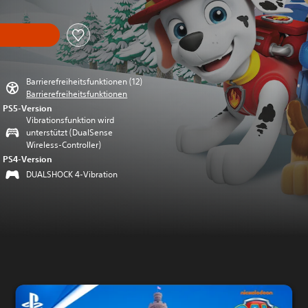
Barrierefreiheitsfunktionen (12)
Barrierefreiheitsfunktionen
PS5-Version
Vibrationsfunktion wird
unterstützt (DualSense
Wireless-Controller)
PS4-Version
DUALSHOCK 4-Vibration