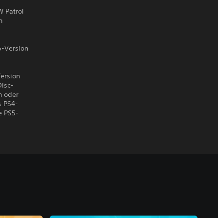
 Patrol
n
5-Version
Version
Disc-
n oder
s PS4-
e PS5-