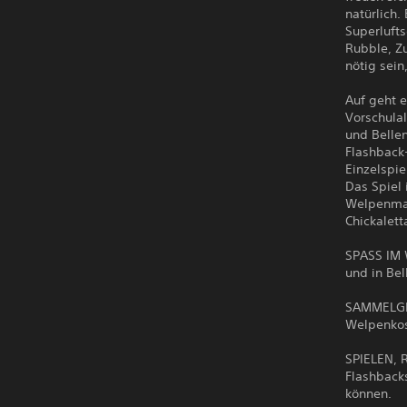
natürlich.
Superlufts
Rubble, Zu
nötig sei
Auf geht e
Vorschula
und Belle
Flashback
Einzelspi
Das Spiel
Welpenmar
Chickalet
SPASS IM 
und in Bel
SAMMELGEG
Welpenkos
SPIELEN, 
Flashback
können.