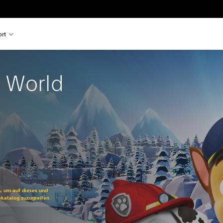
rt
 World
ss gegenüber dem Originalpreis von €39,99
n, um auf dieses und
ekatalog zuzugreifen