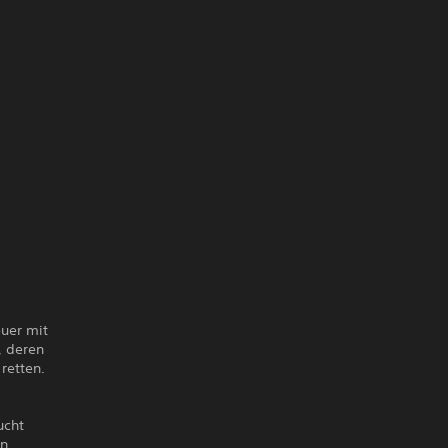
euer mit
, deren
retten.
ucht
en