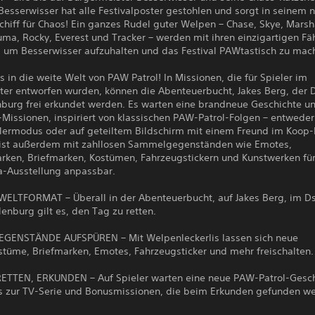
 Besserwisser hat alle Festivalposter gestohlen und sorgt in seinem 
chiff für Chaos! Ein ganzes Rudel guter Welpen – Chase, Skye, Marsha
ma, Rocky, Everest und Tracker – werden mit ihren einzigartigen Fä
n, um Besserwisser aufzuhalten und das Festival PAWtastisch zu mac
s in die weite Welt von PAW Patrol! In Missionen, die für Spieler im
lter entworfen wurden, können die Abenteuerbucht, Jakes Berg, der
nburg frei erkundet werden. Es warten eine brandneue Geschichte u
-Missionen, inspiriert von klassischen PAW-Patrol-Folgen – entweder
elermodus oder auf geteiltem Bildschirm mit einem Freund im Koop
 ist außerdem mit zahllosen Sammelgegenständen wie Emotes,
ken, Briefmarken, Kostümen, Fahrzeugstickern und Kunstwerken für
ta-Ausstellung anpassbar.
WELTFORMAT – Überall in der Abenteuerbucht, auf Jakes Berg, im D
lenburg gilt es, den Tag zu retten.
ENSTÄNDE AUFSPÜREN – Mit Welpenleckerlis lassen sich neue
tüme, Briefmarken, Emotes, Fahrzeugsticker und mehr freischalten.
RETTEN, ERKUNDEN – Auf Spieler warten eine neue PAW-Patrol-Gesch
s zur TV-Serie und Bonusmissionen, die beim Erkunden gefunden w