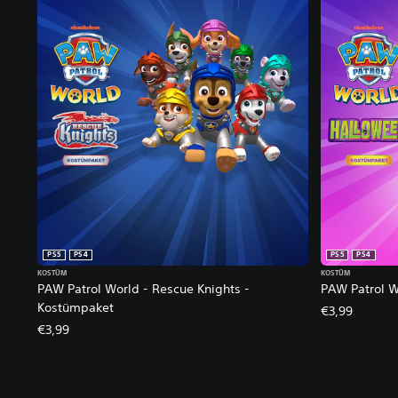
PS5
PS4
PS5
PS4
KOSTÜM
KOSTÜM
PAW Patrol World - Rescue Knights -
PAW Patrol W
Kostümpaket
€3,99
€3,99