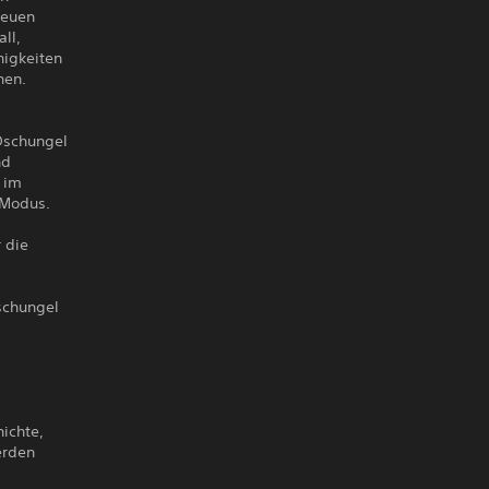
neuen
ll,
higkeiten
hen.
 Dschungel
nd
 im
-Modus.
 die
schungel
ichte,
erden