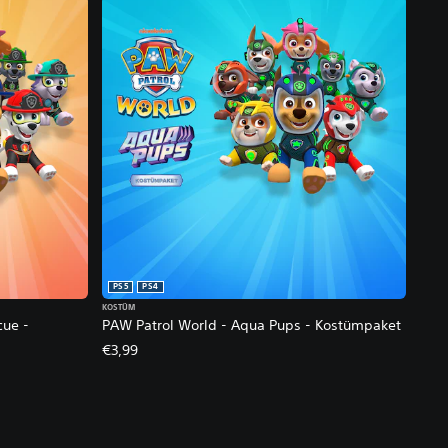
PS5
PS4
KOSTÜM
cue -
PAW Patrol World - Aqua Pups - Kostümpaket
€3,99