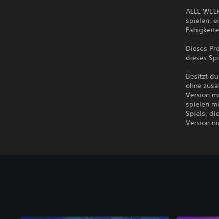
ALLE WELP
spielen, e
Fähigkeite
Dieses Pro
dieses Spi
Besitzt du
ohne zusät
Version mü
spielen mö
Spiels, di
Version ni