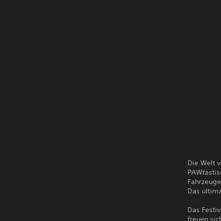
Die Welt v
PAWtastisc
Fahrzeuge
Das ultima
Das Festiv
freuen sic