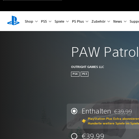
Shop
PS5
Spiele
PS Plus
Zubehör
News
Suppo
PAW Patrol
OUTRIGHT GAMES LLC
PS4
PS5
Enthalten
€39,99
Preisnachla
PlayStation Plus Extra abonniere
Hunderte weitere Spiele im Spiel
€39,99