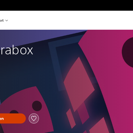
rt
arabox
en