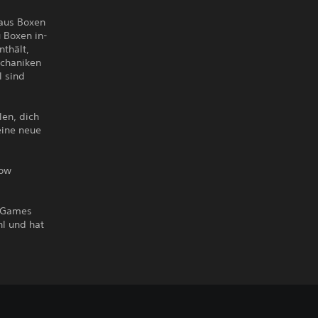
 aus Boxen
u Boxen in-
nthält,
echaniken
l sind
en, dich
eine neue
now
t Games
hl und hat