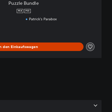
Puzzle Bundle
PS4
PS5
Patrick's Parabox
In den Einkaufswagen