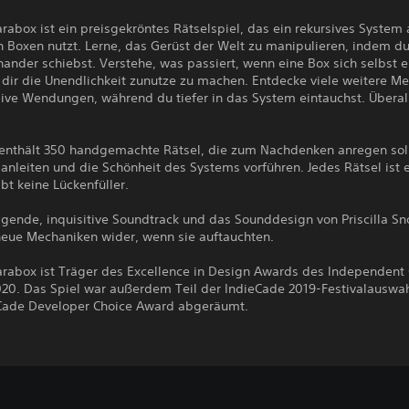
arabox ist ein preisgekröntes Rätselspiel, das ein rekursives System
n Boxen nutzt. Lerne, das Gerüst der Welt zu manipulieren, indem d
ander schiebst. Verstehe, was passiert, wenn eine Box sich selbst e
 dir die Unendlichkeit zunutze zu machen. Entdecke viele weitere M
sive Wendungen, während du tiefer in das System eintauchst. Überal
 enthält 350 handgemachte Rätsel, die zum Nachdenken anregen soll
anleiten und die Schönheit des Systems vorführen. Jedes Rätsel ist 
ibt keine Lückenfüller.
igende, inquisitive Soundtrack und das Sounddesign von Priscilla S
neue Mechaniken wider, wenn sie auftauchten.
Parabox ist Träger des Excellence in Design Awards des Independen
2020. Das Spiel war außerdem Teil der IndieCade 2019-Festivalauswa
Cade Developer Choice Award abgeräumt.