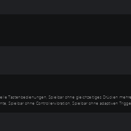
nelle Tastenbedienungen, Spielbar ohne gleichzeitiges Drücken mehr
, Spielbar ohne Controllervibration, Spielbar ohne adaptiven Trigger