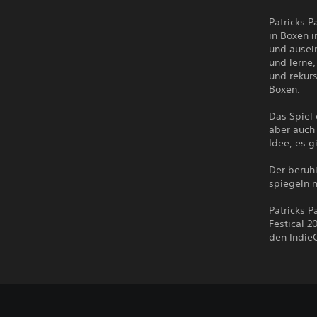
Patricks P
in Boxen i
und ausein
und lerne,
und rekur
Boxen.
Das Spiel
aber auch 
Idee, es g
Der beruh
spiegeln 
Patricks 
Festical 
den Indie