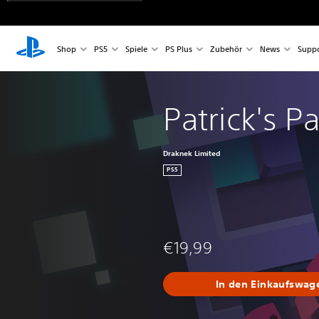
Shop
PS5
Spiele
PS Plus
Zubehör
News
Suppo
Patrick's P
Draknek Limited
PS5
€19,99
In den Einkaufswag