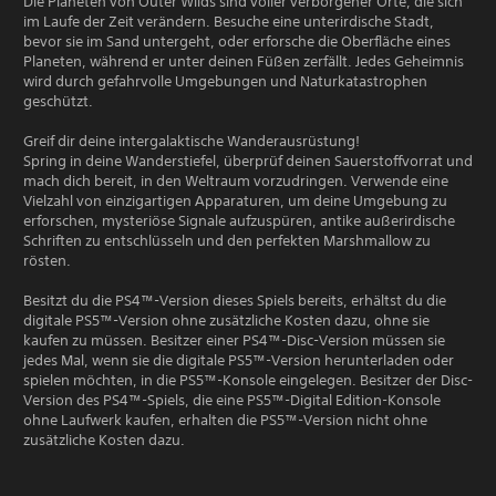
Die Planeten von Outer Wilds sind voller verborgener Orte, die sich
im Laufe der Zeit verändern. Besuche eine unterirdische Stadt,
bevor sie im Sand untergeht, oder erforsche die Oberfläche eines
Planeten, während er unter deinen Füßen zerfällt. Jedes Geheimnis
wird durch gefahrvolle Umgebungen und Naturkatastrophen
geschützt.
Greif dir deine intergalaktische Wanderausrüstung!
Spring in deine Wanderstiefel, überprüf deinen Sauerstoffvorrat und
mach dich bereit, in den Weltraum vorzudringen. Verwende eine
Vielzahl von einzigartigen Apparaturen, um deine Umgebung zu
erforschen, mysteriöse Signale aufzuspüren, antike außerirdische
Schriften zu entschlüsseln und den perfekten Marshmallow zu
rösten.
Besitzt du die PS4™-Version dieses Spiels bereits, erhältst du die
digitale PS5™-Version ohne zusätzliche Kosten dazu, ohne sie
kaufen zu müssen. Besitzer einer PS4™-Disc-Version müssen sie
jedes Mal, wenn sie die digitale PS5™-Version herunterladen oder
spielen möchten, in die PS5™-Konsole eingelegen. Besitzer der Disc-
Version des PS4™-Spiels, die eine PS5™-Digital Edition-Konsole
ohne Laufwerk kaufen, erhalten die PS5™-Version nicht ohne
zusätzliche Kosten dazu.