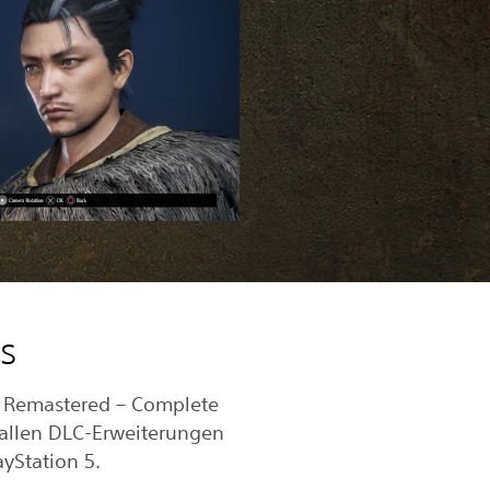
es
2 Remastered – Complete
t allen DLC-Erweiterungen
layStation 5.