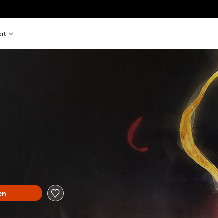
rt
en