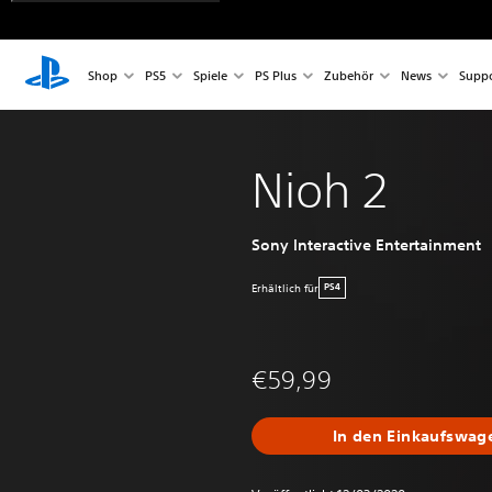
Shop
PS5
Spiele
PS Plus
Zubehör
News
Suppo
Nioh 2
Sony Interactive Entertainment
Erhältlich für
PS4
€59,99
In den Einkaufswag