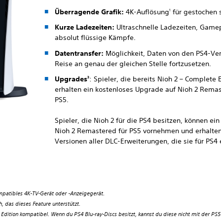
Überragende Grafik:
4K-Auflösung
für gestochen s
1
Kurze Ladezeiten:
Ultraschnelle Ladezeiten, Gamep
absolut flüssige Kämpfe.
Datentransfer:
Möglichkeit, Daten von den PS4-Ver
Reise an genau der gleichen Stelle fortzusetzen.
Upgrades
: Spieler, die bereits Nioh 2 – Complete
3
erhalten ein kostenloses Upgrade auf Nioh 2 Remas
PS5.
Spieler, die Nioh 2 für die PS4 besitzen, können e
Nioh 2 Remastered für PS5 vornehmen und erhalte
Versionen aller DLC-Erweiterungen, die sie für PS4
mpatibles 4K-TV-Gerät oder -Anzeigegerät.
h, das dieses Feature unterstützt.
l Edition kompatibel. Wenn du PS4 Blu-ray-Discs besitzt, kannst du diese nicht mit der PS5 