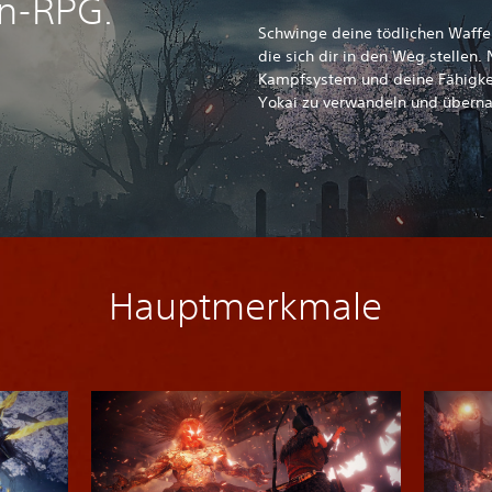
on-RPG.
Schwinge deine tödlichen Waffen
die sich dir in den Weg stellen.
Kampfsystem und deine Fähigkeit
Yokai zu verwandeln und übernat
Hauptmerkmale