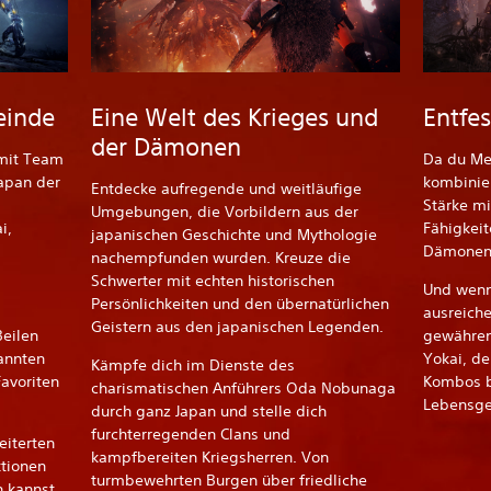
einde
Eine Welt des Krieges und
Entfe
der Dämonen
 mit Team
Da du Men
Japan der
kombinie
Entdecke aufregende und weitläufige
Stärke mi
Umgebungen, die Vorbildern aus der
i,
Fähigkeit
japanischen Geschichte und Mythologie
Dämonen, 
nachempfunden wurden. Kreuze die
Schwerter mit echten historischen
Und wenn 
Persönlichkeiten und den übernatürlichen
ausreiche
Geistern aus den japanischen Legenden.
Beilen
gewähren
annten
Yokai, d
Kämpfe dich im Dienste des
avoriten
Kombos b
charismatischen Anführers Oda Nobunaga
Lebensge
durch ganz Japan und stelle dich
furchterregenden Clans und
eiterten
kampfbereiten Kriegsherren. Von
ktionen
turmbewehrten Burgen über friedliche
n kannst.