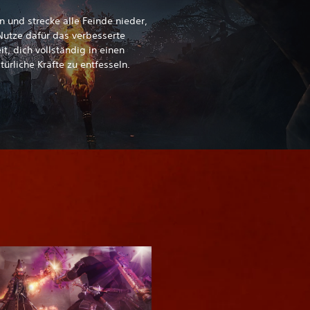
 und strecke alle Feinde nieder,
 Nutze dafür das verbesserte
, dich vollständig in einen
ürliche Kräfte zu entfesseln.