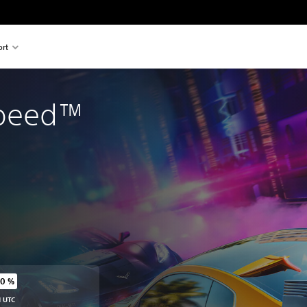
rt
Speed™ 
90 %
genüber dem Originalpreis von €69,99
M UTC