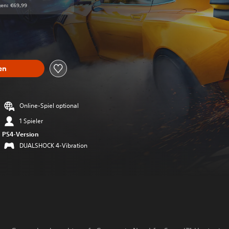
gen: €69,99
ss gegenüber dem Originalpreis von €69,99
en
Online-Spiel optional
1 Spieler
PS4-Version
DUALSHOCK 4-Vibration