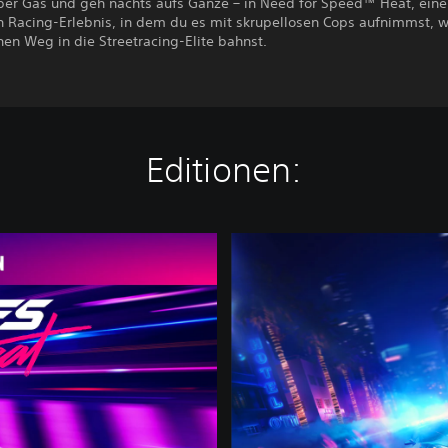
ber Gas und geh nachts aufs Ganze – in Need for Speed™ Heat, ein
 Racing-Erlebnis, in dem du es mit skrupellosen Cops aufnimmst, 
nen Weg in die Streetracing-Elite bahnst.
Editionen:
N
e
e
d
f
o
r
S
p
e