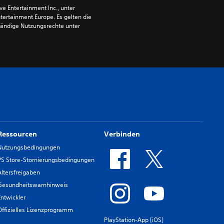
 Entertainment Inc., unter 
ntertainment Europe. Es gelten die 
ändige Nutzungsrechte unter 
Ressourcen
Verbinden
Nutzungsbedingungen
PS Store-Stornierungsbedingungen
Altersfreigaben
Gesundheitswarnhinweis
Entwickler
Offizielles Lizenzprogramm
PlayStation-App (iOS)