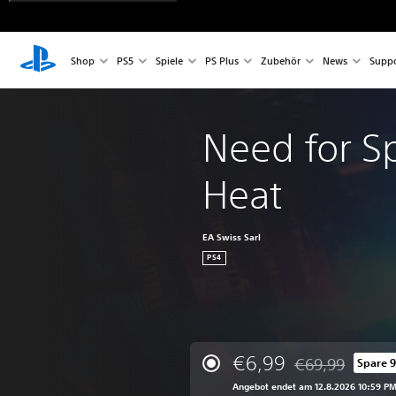
Shop
PS5
Spiele
PS Plus
Zubehör
News
Suppo
Need for 
Heat
EA Swiss Sarl
PS4
€6,99
€69,99
Spare 
Preisnachlass ge
Angebot endet am 12.8.2026 10:59 P