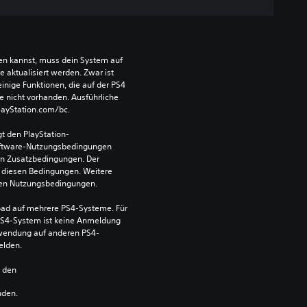
len kannst, muss dein System auf 
aktualisiert werden. Zwar ist 
einige Funktionen, die auf der PS4 
e nicht vorhanden. Ausführliche 
PlayStation.com/bc.
t den PlayStation-
ftware-Nutzungsbedingungen 
en Zusatzbedingungen. Der 
diesen Bedingungen. Weitere 
 den Nutzungsbedingungen.
ad auf mehrere PS4-Systeme. Für 
S4-System ist keine Anmeldung 
Verwendung auf anderen PS4-
elden.
n den 
nden.