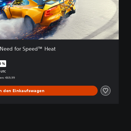
Need for Speed™ Heat
0 %
enüber dem Originalpreis von €69,99
 UTC
gen: €69,99
In den Einkaufswagen