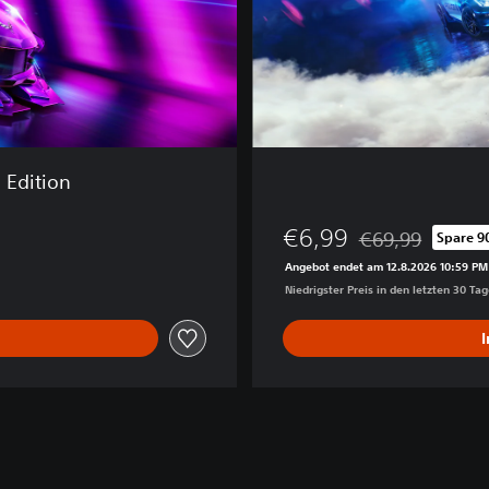
e
d
™
H
e
a
t
 Edition
€6,99
€69,99
Spare 9
Preisnachlass geg
Angebot endet am 12.8.2026 10:59 PM
Niedrigster Preis in den letzten 30 Ta