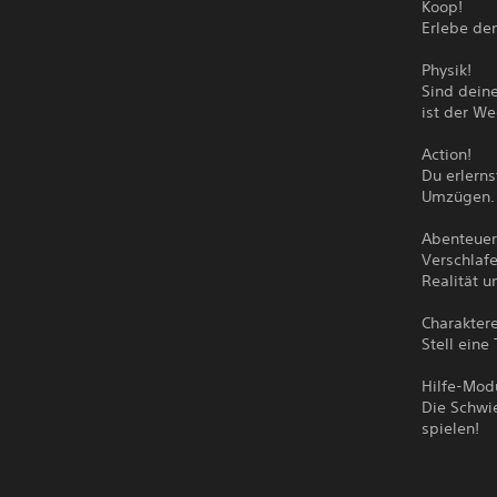
Koop!
Erlebe de
Physik!
Sind dein
ist der We
Action!
Du erlerns
Umzügen.
Abenteuer
Verschlafe
Realität u
Charaktere
Stell eine
Hilfe-Mod
Die Schwi
spielen!