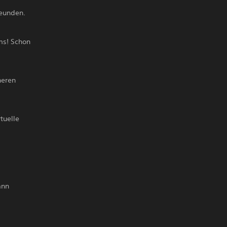
eunden.
ms! Schon
heren
tuelle
ann