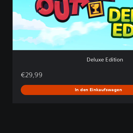
t
i
o
n
Deluxe Edition
€29,99
In den Einkaufswagen