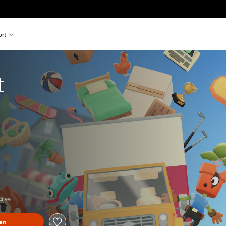
rt
t
er dem Originalpreis von €24,99
24,99
en