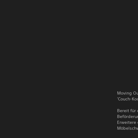
Moving Out
'Couch-Ko
Bereit für
Beförderu
Erweitere 
Möbelschw