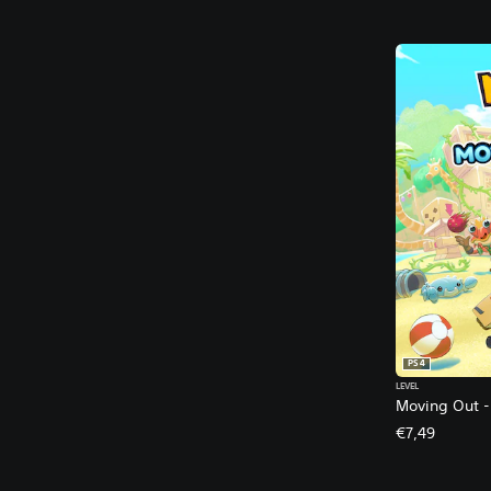
PS4
LEVEL
Moving Out -
€7,49