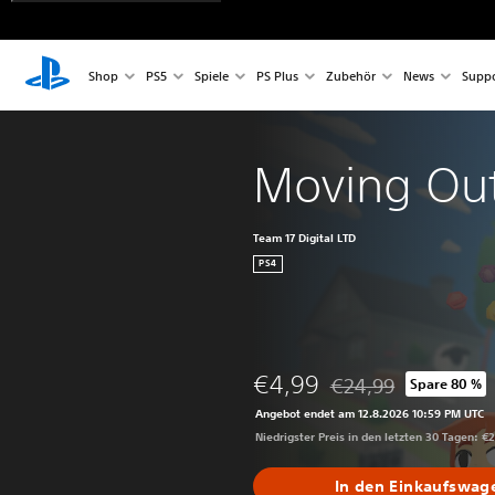
Shop
PS5
Spiele
PS Plus
Zubehör
News
Suppo
Moving Ou
Team 17 Digital LTD
PS4
€4,99
€24,99
Spare 80 %
Preisnachlass gegenüb
Angebot endet am 12.8.2026 10:59 PM UTC
Niedrigster Preis in den letzten 30 Tagen: €
In den Einkaufswag