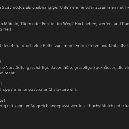
n Storymodus als unabhängiger Unternehmer oder zusammen mit Fr
en Möbeln, Türen oder Fenster im Weg? Hochheben, werfen, und Ru
g frei!
t den Beruf durch eine Reihe von immer verrückteren und fantastisc
!
ne Vorstädte, geschäftige Bauernhöfe, gruselige Spukhäuser, die vir
nd mehr!
!
 Truppe irrer, anpassbarer Charaktere ein.
us!
erigkeit kann umfangreich angepasst werden – buchstäblich jeder k