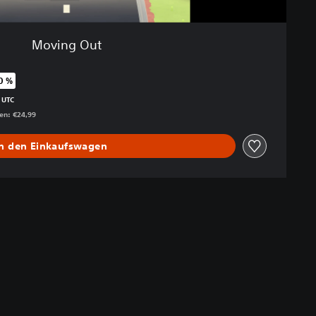
Moving Out
0 %
enüber dem Originalpreis von €24,99
 UTC
gen: €24,99
In den Einkaufswagen