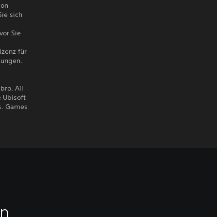
ion
ie sich
vor Sie
izenz für
gungen.
ro. All
 Ubisoft
es. Games
en