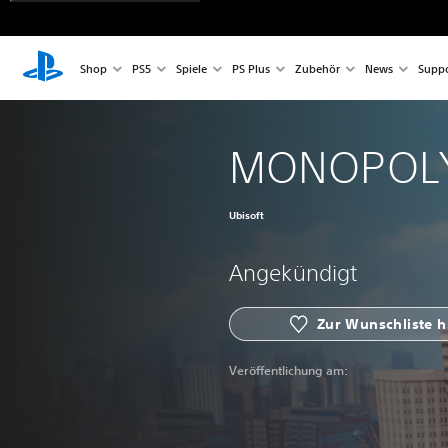
Shop
PS5
Spiele
PS Plus
Zubehör
News
Suppo
MONOPOLY
Ubisoft
Angekündigt
Zur Wunschliste 
Veröffentlichung am: