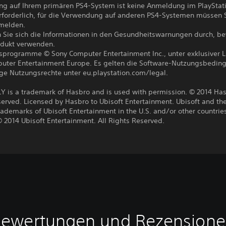
g auf Ihrem primären PS4-System ist keine Anmeldung im PlayStat
rforderlich, für die Verwendung auf anderen PS4-Systemen müssen S
melden.
n Sie sich die Informationen in den Gesundheitswarnungen durch, be
odukt verwenden.
ksprogramme © Sony Computer Entertainment Inc., unter exklusiver L
uter Entertainment Europe. Es gelten die Software-Nutzungsbedin
ige Nutzungsrechte unter eu.playstation.com/legal.
is a trademark of Hasbro and is used with permission. © 2014 Hasb
erved. Licensed by Hasbro to Ubisoft Entertainment. Ubisoft and the
rademarks of Ubisoft Entertainment in the U.S. and/or other countri
 2014 Ubisoft Entertainment. All Rights Reserved.
ewertungen und Rezension