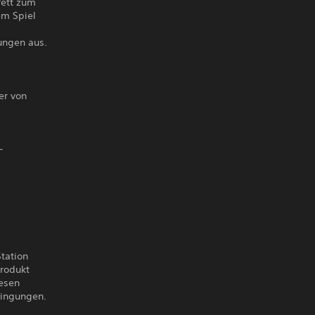
rett zum
em Spiel
ungen aus.
er von
-
tation
rodukt
esen
dingungen.