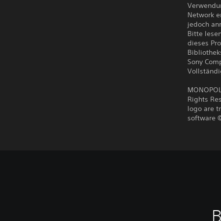
Verwendun
Network e
jedoch an
Bitte lese
dieses Pr
Bibliothe
Sony Comp
Vollständ
MONOPOLY 
Rights Res
logo are t
software ©
B