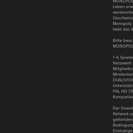
MONOPOLY 
Leben erwe
weiterentw
Geschwind
Monopoly
hebt das k
Bitte bea
MONOPOLY 
1-6 Spiele
Netzwerk-S
Mitgliedsc
Mindeste
DUALSHOCK
Unterstüt
PAL HD 7
Kompatibe
Der Downl
Network u
geltenden
Bedingung
Einmalige