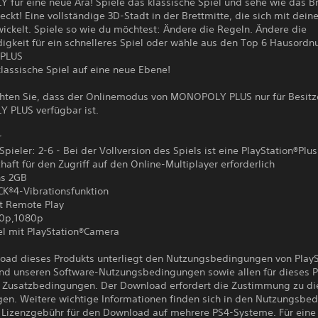
für eine neue Ära! Spiele das klassische Spiel und sehe wie das B
ckt! Eine vollständige 3D-Stadt in der Brettmitte, die sich mit dein
ickelt. Spiele so wie du möchtest: Ändere die Regeln. Ändere die
igkeit für ein schnelleres Spiel oder wähle aus den Top 6 Hausordn
 PLUS
lassische Spiel auf eine neue Ebene!
chten Sie, dass der Onlinemodus von MONOPOLY PLUS nur für Besitz
PLUS verfügbar ist.
r
pieler: 2-6 - Bei der Vollversion des Spiels ist eine PlayStation®Plus
haft für den Zugriff auf den Online-Multiplayer erforderlich
ns 2GB
®4-Vibrationsfunktion
zt Remote Play
20p,1080p
l mit PlayStation®Camera
oad dieses Produkts unterliegt den Nutzungsbedingungen von PlayS
nd unseren Software-Nutzungsbedingungen sowie allen für dieses P
 Zusatzbedingungen. Der Download erfordert die Zustimmung zu di
en. Weitere wichtige Informationen finden sich in den Nutzungsbe
 Lizenzgebühr für den Download auf mehrere PS4-Systeme. Für eine