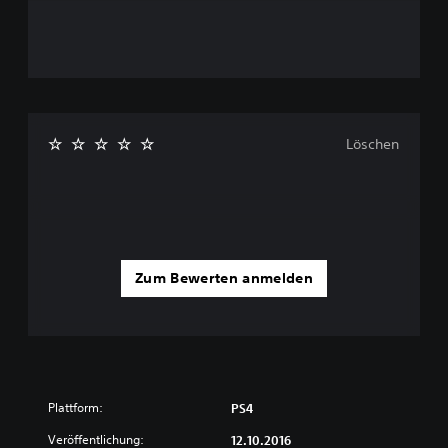
Löschen
Zum Bewerten anmelden
Plattform:
PS4
Veröffentlichung:
12.10.2016