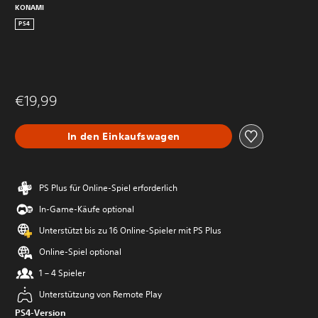
KONAMI
PS4
€19,99
In den Einkaufswagen
PS Plus für Online-Spiel erforderlich
In-Game-Käufe optional
Unterstützt bis zu 16 Online-Spieler mit PS Plus
Online-Spiel optional
1 – 4 Spieler
Unterstützung von Remote Play
PS4-Version