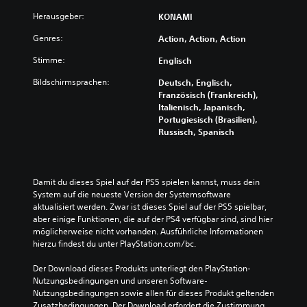
Herausgeber:
KONAMI
Genres:
Action, Action, Action
Stimme:
Englisch
Bildschirmsprachen:
Deutsch, Englisch,
Französisch (Frankreich),
Italienisch, Japanisch,
Portugiesisch (Brasilien),
Russisch, Spanisch
Damit du dieses Spiel auf der PS5 spielen kannst, muss dein 
System auf die neueste Version der Systemsoftware 
aktualisiert werden. Zwar ist dieses Spiel auf der PS5 spielbar, 
aber einige Funktionen, die auf der PS4 verfügbar sind, sind hier 
möglicherweise nicht vorhanden. Ausführliche Informationen 
hierzu findest du unter PlayStation.com/bc.
Der Download dieses Produkts unterliegt den PlayStation-
Nutzungsbedingungen und unseren Software-
Nutzungsbedingungen sowie allen für dieses Produkt geltenden 
Zusatzbedingungen. Der Download erfordert die Zustimmung 