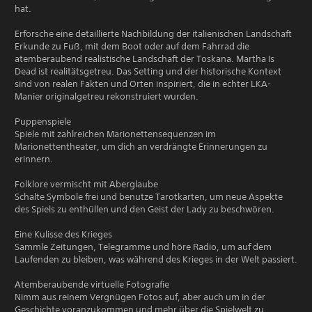
hat.
Erforsche eine detaillierte Nachbildung der italienischen Landschaft
Erkunde zu Fuß, mit dem Boot oder auf dem Fahrrad die
atemberaubend realistische Landschaft der Toskana. Martha Is
Dead ist realitätsgetreu. Das Setting und der historische Kontext
sind von realen Fakten und Orten inspiriert, die in echter LKA-
Manier originalgetreu rekonstruiert wurden.
Puppenspiele
Spiele mit zahlreichen Marionettensequenzen im
Marionettentheater, um dich an verdrängte Erinnerungen zu
erinnern.
Folklore vermischt mit Aberglaube
Schalte Symbole frei und benutze Tarotkarten, um neue Aspekte
des Spiels zu enthüllen und den Geist der Lady zu beschwören.
Eine Kulisse des Krieges
Sammle Zeitungen, Telegramme und höre Radio, um auf dem
Laufenden zu bleiben, was während des Krieges in der Welt passiert.
Atemberaubende virtuelle Fotografie
Nimm aus reinem Vergnügen Fotos auf, aber auch um in der
Geschichte voranzukommen und mehr über die Spielwelt zu