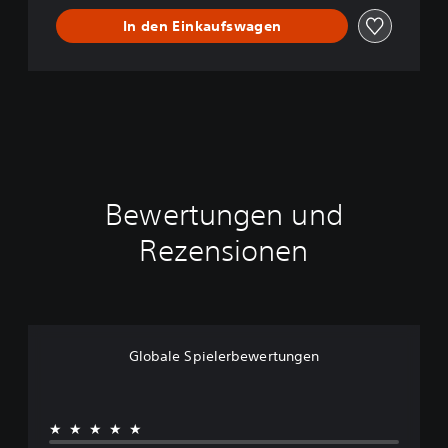
n
In den Einkaufswagen
d
l
e
Bewertungen und
Rezensionen
Globale Spielerbewertungen
★★★★★