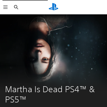
Suchen
Martha Is Dead PS4™ & 
PS5™