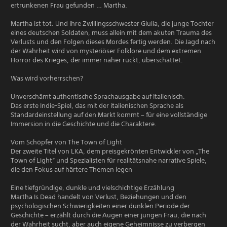
ertrunkenen Frau gefunden … Martha.
Martha ist tot. Und ihre Zwillingsschwester Giulia, die junge Tochter
eines deutschen Soldaten, muss allein mit dem akuten Trauma des
Verlusts und den Folgen dieses Mordes fertig werden. Die Jagd nach
der Wahrheit wird von mysteriöser Folklore und dem extremen
Horror des Krieges, der immer näher rückt, überschattet.
Was wird vorherrschen?
Unverschämt authentische Sprachausgabe auf Italienisch.
Das erste Indie-Spiel, das mit der italienischen Sprache als
Standardeinstellung auf den Markt kommt – für eine vollständige
Immersion in die Geschichte und die Charaktere.
Vom Schöpfer von The Town of Light
Der zweite Titel von LKA, dem preisgekrönten Entwickler von „The
Town of Light“ und Spezialisten für realitätsnahe narrative Spiele,
die den Fokus auf härtere Themen legen
Eine tiefgründige, dunkle und vielschichtige Erzählung
Martha Is Dead handelt von Verlust, Beziehungen und den
psychologischen Schwierigkeiten einer dunklen Periode der
Geschichte – erzählt durch die Augen einer jungen Frau, die nach
der Wahrheit sucht, aber auch eigene Geheimnisse zu verbergen