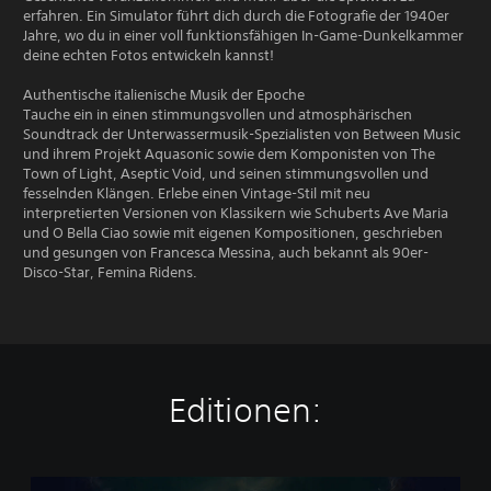
erfahren. Ein Simulator führt dich durch die Fotografie der 1940er
Jahre, wo du in einer voll funktionsfähigen In-Game-Dunkelkammer
deine echten Fotos entwickeln kannst!
Authentische italienische Musik der Epoche
Tauche ein in einen stimmungsvollen und atmosphärischen
Soundtrack der Unterwassermusik-Spezialisten von Between Music
und ihrem Projekt Aquasonic sowie dem Komponisten von The
Town of Light, Aseptic Void, und seinen stimmungsvollen und
fesselnden Klängen. Erlebe einen Vintage-Stil mit neu
interpretierten Versionen von Klassikern wie Schuberts Ave Maria
und O Bella Ciao sowie mit eigenen Kompositionen, geschrieben
und gesungen von Francesca Messina, auch bekannt als 90er-
Disco-Star, Femina Ridens.
Editionen:
U