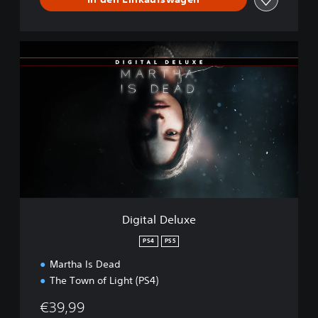
D
i
g
i
t
a
l
D
e
l
u
x
e
Digital Deluxe
PS4
PS5
Martha Is Dead
The Town of Light (PS4)
€39,99