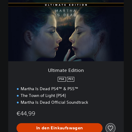
l
t
i
m
a
t
e
E
d
i
t
i
Ultimate Edition
o
n
PS4
PS5
Martha Is Dead PS4™ & PS5™
The Town of Light (PS4)
Martha Is Dead Official Soundtrack
€44,99
In den Einkaufswagen