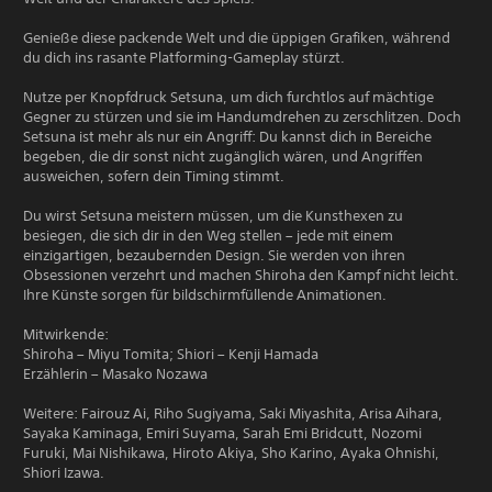
Genieße diese packende Welt und die üppigen Grafiken, während
du dich ins rasante Platforming-Gameplay stürzt.
Nutze per Knopfdruck Setsuna, um dich furchtlos auf mächtige
Gegner zu stürzen und sie im Handumdrehen zu zerschlitzen. Doch
Setsuna ist mehr als nur ein Angriff: Du kannst dich in Bereiche
begeben, die dir sonst nicht zugänglich wären, und Angriffen
ausweichen, sofern dein Timing stimmt.
Du wirst Setsuna meistern müssen, um die Kunsthexen zu
besiegen, die sich dir in den Weg stellen – jede mit einem
einzigartigen, bezaubernden Design. Sie werden von ihren
Obsessionen verzehrt und machen Shiroha den Kampf nicht leicht.
Ihre Künste sorgen für bildschirmfüllende Animationen.
Mitwirkende:
Shiroha – Miyu Tomita; Shiori – Kenji Hamada
Erzählerin – Masako Nozawa
Weitere: Fairouz Ai, Riho Sugiyama, Saki Miyashita, Arisa Aihara,
Sayaka Kaminaga, Emiri Suyama, Sarah Emi Bridcutt, Nozomi
Furuki, Mai Nishikawa, Hiroto Akiya, Sho Karino, Ayaka Ohnishi,
Shiori Izawa.