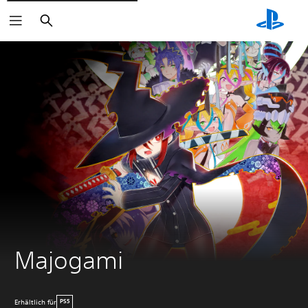
Suchen
Majogami
Erhältlich für
PS5