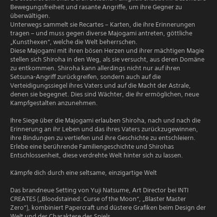
Bewegungsfreiheit und rasante Angriffe, um ihre Gegner zu
überwältigen.
Unterwegs sammelt sie Recartes – Karten, die ihre Erinnerungen
tragen – und muss gegen diverse Majogami antreten, göttliche
„Kunsthexen“, welche die Welt beherrschen.
Diese Majogami mit ihren bösen Herzen und ihrer mächtigen Magie
stellen sich Shiroha in den Weg, als sie versucht, aus deren Domäne
zu entkommen. Shiroha kann allerdings nicht nur auf ihren
Setsuna-Angriff zurückgreifen, sondern auch auf die
Verteidigungssiegel ihres Vaters und auf die Macht der Astrale,
denen sie begegnet. Dies sind Wächter, die ihr ermöglichen, neue
Kampfgestalten anzunehmen.
Ihre Siege über die Majogami erlauben Shiroha, nach und nach die
Erinnerung an ihr Leben und das ihres Vaters zurückzugewinnen,
ihre Bindungen zu vertiefen und ihre Geschichte zu entschleiern.
Erlebe eine berührende Familiengeschichte und Shirohas
Entschlossenheit, diese verdrehte Welt hinter sich zu lassen.
Kämpfe dich durch eine seltsame, einzigartige Welt
Das brandneue Setting von Yuji Natsume, Art Director bei INTI
CREATES („Bloodstained: Curse of the Moon“, „Blaster Master
Zero“), kombiniert Papercraft und düstere Grafiken beim Design der
Welt und der Charaktere des Spiels.