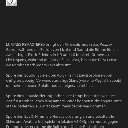
LUMINES REMASTERED bringt den Minimalismus in das Puzzle-
Genre, während die Fusion von Licht und Sound die Bühne für ein
zweifarbiges Block-Erlebnis in HD und 4K bereitet. Groove zu
Elektrojams, während du Blöcke fallen lässt, bevor die BPM-Leiste
die Kombos nach jedem Takt abräumt.
Spüre den Sound: Spiele über 40 Skins mit Elektrosphären von
chillig bis peppig. Verwende zufällige Skins (wie eine Playlist), sobald
du mehr im neuen Zufallsmodus freigeschaltet hast.
Spüre die Herausforderung: Schnellere Tempi bedeuten weniger
Zeit für Kombos, doch langsamere Songs können nicht abgeräumte
Stapel bedeuten. Du wirst kaum mehr davon wegkommen.
Spüre den Spaß: Nimm die Herausforderung an und schalte alle
Skins und Avatare frei, spiele im lokalen VS-2-Spielermodus gegen
Freunde oder erklimme die Spitze der Online-Bestenlisten.