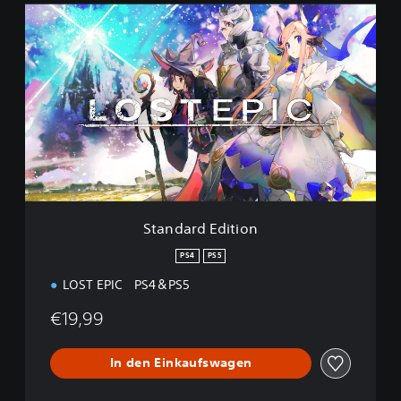
S
t
a
n
d
a
r
d
E
d
i
t
i
Standard Edition
o
n
PS4
PS5
LOST EPIC PS4＆PS5
€19,99
In den Einkaufswagen